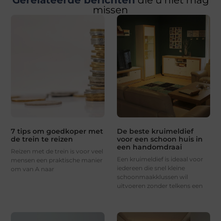
missen
7 tips om goedkoper met
De beste kruimeldief
de trein te reizen
voor een schoon huis in
een handomdraai
Reizen met de trein is voor veel
Een kruimeldief is ideaal voor
mensen een praktische manier
iedereen die snel kleine
om van A naar
schoonmaakklussen wil
uitvoeren zonder telkens een