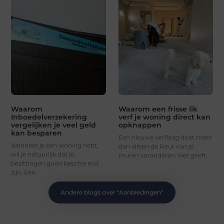
Waarom
Waarom een frisse lik
Inboedelverzekering
verf je woning direct kan
vergelijken je veel geld
opknappen
kan besparen
Een nieuwe verflaag doet meer
Wanneer je een woning hebt,
dan alleen de kleur van je
wil je natuurlijk dat je
muren veranderen. Het geeft
bezittingen goed beschermd
zijn. Een
Andere blogs over "
Aanbiedingen
"