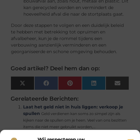
bouwafval aan, zoals hout, metaal en plastic. Dit
kan gerecycled worden en vermindert de
hoeveelheid afval die naar de stortplaats gaat.
Door deze stappen te volgen en een duidelijk beleid
te hebben met betrekking tot opruimen en
afvalbeheer, kun je de rommel tijdens een
verbouwing aanzienlijk verminderen en een
georganiseerde en schone omgeving behouden.
Goed artikel? Deel hem dan op:
X
Facebook
Pinterest
LinkedIn
Email
(Twitter)
Gerelateerde Berichten:
Laat het geld niet in huis liggen: verkoop je
spullen
Geld verdienen kan soms zo simpel zijn als
kijken naar de spullen om je heen. Veel van ons bezitten
items die niet meer gebruikt worden,...
Waar moet je aan denken bij het huren van
Wij respecteren uw
een container?