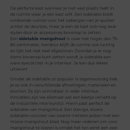
De perfecte kast wanneer je niet veel plaats hebt in
de ruimte waar je een kast wilt. Een sidetable biedt
voldoende ruimte voor het opbergen van je spullen
achter de deurtjes, maar je kan de kast ook nog leuk
stylen door er accessoires bovenop te zetten.
Een
sidetable mangohout
is vaak niet hoger dan 75-
80 centimeter, hierdoor blijft de ruimte ook luchtig
en lijkt het niet heel afgesloten. Doordat je er nog
items bovenop kunt zetten wordt je sidetable een
ware eyecatcher in je interieur. Je kan dus lekker
uitleven!
Omdat de sidetable zo populair is tegenwoordig heb
je ze ook in verschillende afmetingen, materialen en
soorten. Ze zijn onmisbaar in ieder interieur.
Inmiddels zijn we allemaal wel een beetje verliefd op
de industriële interieurstijl. Hierin past perfect de
sidetable van mangohout. Een stevige, stoere
sidetable voorzien van zwarte metalen poten met een
mooie mangohout blad. Nog meer redenen om voor
mangohout te kiezen is omdat het ten eerst een zeer