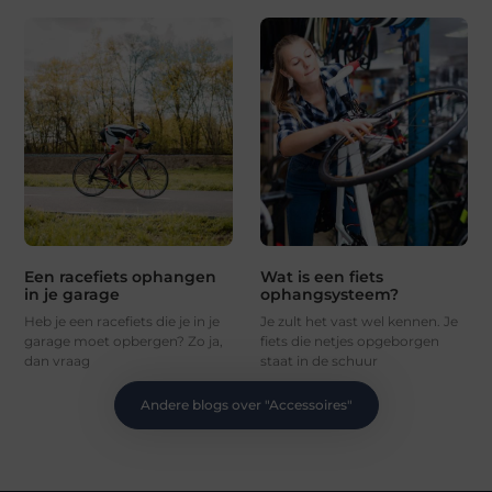
Een racefiets ophangen
Wat is een fiets
in je garage
ophangsysteem?
Heb je een racefiets die je in je
Je zult het vast wel kennen. Je
garage moet opbergen? Zo ja,
fiets die netjes opgeborgen
dan vraag
staat in de schuur
Andere blogs over "
Accessoires
"