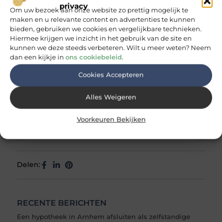
groot. Doorgaans rouleren...
privacy
Om uw bezoek aan onze website zo prettig mogelijk te
maken en u relevante content en advertenties te kunnen
bieden, gebruiken we cookies en vergelijkbare technieken.
Hiermee krijgen we inzicht in het gebruik van de site en
kunnen we deze steeds verbeteren. Wilt u meer weten? Neem
Accessoires
Tags:
dan een kijkje in
ons cookiebeleid
.
Cookies Accepteren
Alles Weigeren
Thomas de Vos
Voorkeuren Bekijken
Eindredacteur & inhoudscoördinator
Delen:
RECENTE BERICHTEN
Een hypotheek in Arnhem afsluiten als zelfstandige