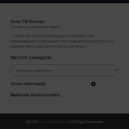
Over TB Wonen
Wonen in woorden en ideeën.
— Tbwonen.nl verzamelt blogs en artikelen met
uiteenlopende onderwerpen. Een inspirerend platform voor
iedereen die houdt van verkennen en leren.
Bericht categorie
Onze informatie
Backlinks kopen in Nederland: jouw gids voor een sterke SEO-strategie
Linkbuilding en geld verdienen: zo bouw jij een winstgevend online netwerk
Bekende Nederlanders
@2025
www.tbwonen.nl.
All Right Reserved.