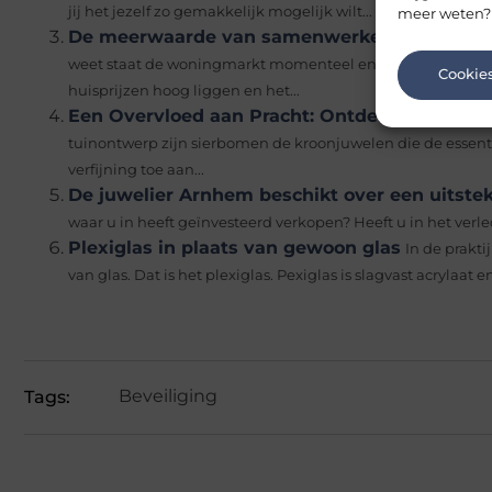
meer weten?
jij het jezelf zo gemakkelijk mogelijk wilt...
De meerwaarde van samenwerken met een mak
weet staat de woningmarkt momenteel enorm op spanning.
Cookie
huisprijzen hoog liggen en het...
Een Overvloed aan Pracht: Ontdek de Divers
tuinontwerp zijn sierbomen de kroonjuwelen die de essent
verfijning toe aan...
De juwelier Arnhem beschikt over een uitste
waar u in heeft geïnvesteerd verkopen? Heeft u in het verl
Plexiglas in plaats van gewoon glas
In de prakt
van glas. Dat is het plexiglas. Pexiglas is slagvast acrylaat en 
Beveiliging
Tags: