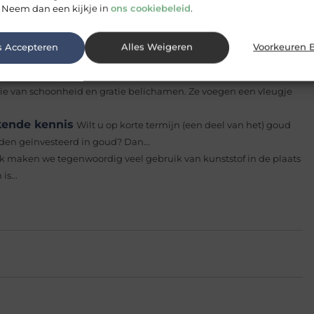
 Neem dan een kijkje in
ons cookiebeleid
.
elaar bij het kopen van je huis
Zoals iedereen wel
 Er is een groot woningtekort in Nederland waardoor de
s Accepteren
Alles Weigeren
Voorkeuren 
e Soorten Sierbomen
In de weelderige wereld van
ie van schoonheid en gratie belichamen. Ze voegen een vleugje
kende kennis
Wilt u op korte termijn (een deel van het) goud
eden geïnvesteerd in goud? Dan...
ijk maken we tegenwoordig veel gebruik van kunststof in de plaats
is...