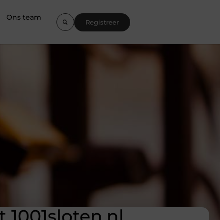
Ons team
Registreer
t 1001sloten.nl