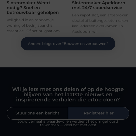
Slotenmaker Weert
Slotenmaker Apeldoorn
nodig? Snel en
met 24/7 spoedservice
betrouwbaar geholpen
Een kapot slot, een afgebroken
Veiligheid in en rondom je
sleutel of buitengesloten raken
woning of bedrijfspand is
kan iedereen overkomen. In
essentieel. Of het nu gaat om
Apeldoorn wil
Andere blogs over "
Bouwen en verbouwen
"
Wil je iets met ons delen of op de hoogte
blijven van het laatste nieuws en
inspirerende verhalen die ertoe doen?
Stuur ons een bericht
Registreer hier
Jouw verhaal is waardevol en verdient het om gehoord
te worden — deel het met ons!