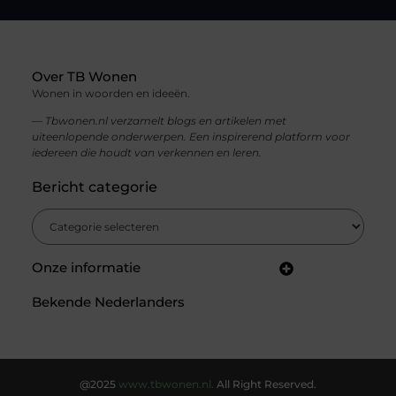
Over TB Wonen
Wonen in woorden en ideeën.
— Tbwonen.nl verzamelt blogs en artikelen met
uiteenlopende onderwerpen. Een inspirerend platform voor
iedereen die houdt van verkennen en leren.
Bericht categorie
Onze informatie
Backlinks kopen in Nederland: jouw gids voor een sterke SEO-strategie
Linkbuilding en geld verdienen: zo bouw jij een winstgevend online netwerk
Bekende Nederlanders
@2025
www.tbwonen.nl.
All Right Reserved.