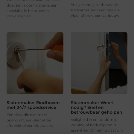
Stel je voor: je verbouwt je
doet Een slotenmaker is een
badkamer, legt een nieuwe
specialist in het openen,
vloer of trekt een aanbouw
vervangen en
Slotenmaker Eindhoven
Slotenmaker Weert
met 24/7 spoedservice
nodig? Snel en
betrouwbaar geholpen
Een deur die niet meer
Veiligheid in en rondom je
opengaat, een sleutel die
woning of bedrijfspand is
afbreekt of een slot dat na
essentieel. Of het nu gaat om