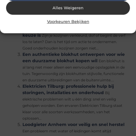
spoedservice voor jou
Veel huishoudens krijgen
Alles Weigeren
vroeg of laat te maken met loodgietersproblemen. Denk
aan een verstopte wc, een lekkage onder de gootsteen
Voorkeuren Bekijken
of een cv-ketel die het...
Waarom je kozijnen spuiten vaak de beste
keuze is
Zijn je kozijnen verkleurd, dof of begint de verf
los te laten? Dan is het tijd om actie te ondernemen.
Goed onderhouden kozijnen zorgen niet...
Een authentieke blokhut ontwerpen voor wie
een duurzame blokhut kopen wil
Een blokhut is
al lang niet meer alleen een eenvoudige opslagplek in de
tuin. Tegenwoordig zijn blokhutten stijlvolle, functionele
en duurzame uitbreidingen van de buitenruimte....
Elektricien Tilburg: professionele hulp bij
storingen, installaties en onderhoud
Bij
elektrische problemen wilt u één ding: snel en veilig
geholpen worden. Een ervaren Elektricien Tilburg staat
klaar voor alle soorten werkzaamheden, van het
oplossen...
Loodgieter Arnhem voor veilig en snel herstel
Een probleem met water of leidingen komt altijd