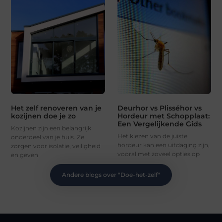
Het zelf renoveren van je
Deurhor vs Plisséhor vs
kozijnen doe je zo
Hordeur met Schopplaat:
Een Vergelijkende Gids
Kozijnen zijn een belangrijk
Het kiezen van de juiste
onderdeel van je huis. Ze
hordeur kan een uitdaging zijn,
zorgen voor isolatie, veiligheid
vooral met zoveel opties op
en geven
Andere blogs over "
Doe-het-zelf
"