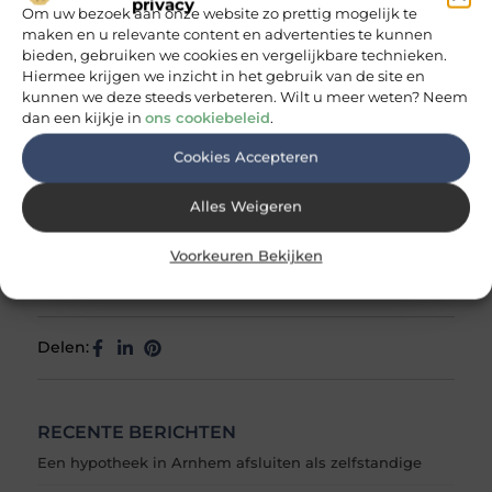
privacy
Om uw bezoek aan onze website zo prettig mogelijk te
maken en u relevante content en advertenties te kunnen
Doe-het-zelf
Tags:
bieden, gebruiken we cookies en vergelijkbare technieken.
leren schoenen onderhouden
,
Hiermee krijgen we inzicht in het gebruik van de site en
schoenen poetsen
,
schoenen poetsen
kunnen we deze steeds verbeteren. Wilt u meer weten? Neem
tips
,
schoenverzorging
,
spose
dan een kijkje in
ons cookiebeleid
.
Cookies Accepteren
Alles Weigeren
Thomas de Vos
Voorkeuren Bekijken
Eindredacteur & inhoudscoördinator
Delen:
RECENTE BERICHTEN
Een hypotheek in Arnhem afsluiten als zelfstandige