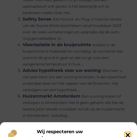
nieuw huis hebt gekocht of je huidige huis een
opknapbeurt wilt geven, is het belangrijk om te
bedenken welke vloer het...
Safety Sense
Alle Hybrid- en Plug-in Hybrid-versies
van de Toyota RAV4 beschikken vanaf modeljaar 2023
over de reeks verbeteringen en upgrades die de auto
nog gemakkelijker in...
Vloerisolatie in de kruipruimte
Isolatie in de
kruipruimte is makkelijk en voordelig. Je voorkomt dat
warmte de grond in gaat en dat zorgt voor een
aangename tempratuur in huis....
Advies hypotheek voor uw woning
Wanneer u
van plan bent om een woning te kopen, is een essentieel
onderdeel daarvan het regelen van de financiën. Het
verkrijgen van een hypotheek...
Huizenmarkt Amsterdam
Een woning kopen of
verkopen in Amsterdam Het is geen geheim dat het de
laatste jaren steeds moeilijker wordt op de huizenmarkt
in Amsterdam. Gelukkig...
Wij respecteren uw