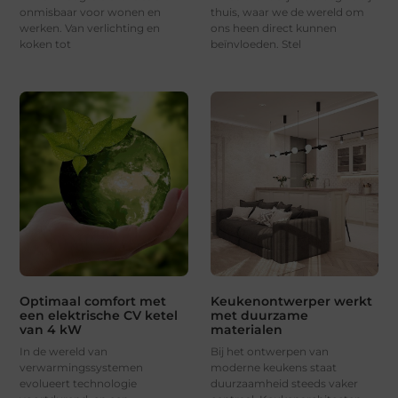
onmisbaar voor wonen en
thuis, waar we de wereld om
werken. Van verlichting en
ons heen direct kunnen
koken tot
beïnvloeden. Stel
Optimaal comfort met
Keukenontwerper werkt
een elektrische CV ketel
met duurzame
van 4 kW
materialen
In de wereld van
Bij het ontwerpen van
verwarmingssystemen
moderne keukens staat
evolueert technologie
duurzaamheid steeds vaker