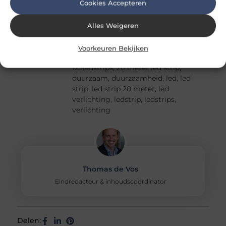
Cookies Accepteren
keuzes...
Alles Weigeren
Voorkeuren Bekijken
Duurzaam en gezond wonen
Tags:
123ledstrips
,
20 meter led strip
,
duurzaam
,
duurzaamheid
,
led
,
led
strip
,
led strip 20 meter
,
led
verlichting
,
ledstrip
,
ledstrips
,
verlichting
Thomas de Vos
Eindredacteur & inhoudscoördinator
Delen: