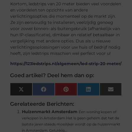
Kortom, ledstrips van 20 meter bieden veel voordelen
en voordelen ten opzichte van andere
verlichtingsopties die momenteel op de markt zijn.
Ze zijn eenvoudig te installeren, veelzijdig genoeg
voor zowel binnen- als buitengebruik (afhankelijk van
hun IP-classificatie), dimbaar en relatief betaalbaar in
vergelijking met andere opties. Dus als u nieuwe
verlichtingsoplossingen voor uw huis of bedrijf nodig
heeft, zijn ledstrips misschien wel perfect voor u!
https://123ledstrips.nl/algemeen/led-strip-20-meter/
Goed artikel? Deel hem dan op:
X
Facebook
Pinterest
LinkedIn
Email
(Twitter)
Gerelateerde Berichten:
Huizenmarkt Amsterdam
Een woning kopen of
verkopen in Amsterdam Het is geen geheim dat het de
laatste jaren steeds moeilijker wordt op de huizenmarkt
in Amsterdam. Gelukkig...