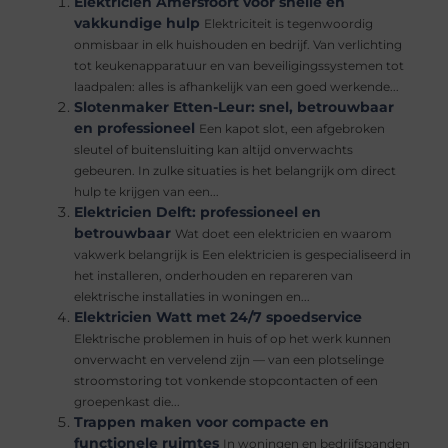
Elektricien Amersfoort voor snelle en
vakkundige hulp
Elektriciteit is tegenwoordig
onmisbaar in elk huishouden en bedrijf. Van verlichting
tot keukenapparatuur en van beveiligingssystemen tot
laadpalen: alles is afhankelijk van een goed werkende...
Slotenmaker Etten-Leur: snel, betrouwbaar
en professioneel
Een kapot slot, een afgebroken
sleutel of buitensluiting kan altijd onverwachts
gebeuren. In zulke situaties is het belangrijk om direct
hulp te krijgen van een...
Elektricien Delft: professioneel en
betrouwbaar
Wat doet een elektricien en waarom
vakwerk belangrijk is Een elektricien is gespecialiseerd in
het installeren, onderhouden en repareren van
elektrische installaties in woningen en...
Elektricien Watt met 24/7 spoedservice
Elektrische problemen in huis of op het werk kunnen
onverwacht en vervelend zijn — van een plotselinge
stroomstoring tot vonkende stopcontacten of een
groepenkast die...
Trappen maken voor compacte en
functionele ruimtes
In woningen en bedrijfspanden