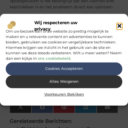
spoedgevallen is het belangrijk dat een vakman snel
beschikbaar is en het probleem direct kan oplossen.
Een professionele elektricien in Arnhem biedt niet
Wij respecteren uw
alleen snelle hulp, maar ook duurzame oplossingen
waar u op kunt vertrouwen.
privacy
Om uw bezoek aan onze website zo prettig mogelijk te
maken en u relevante content en advertenties te kunnen
Conclusie
bieden, gebruiken we cookies en vergelijkbare technieken.
Hiermee krijgen we inzicht in het gebruik van de site en
kunnen we deze steeds verbeteren. Wilt u meer weten? Neem
Een goed werkende elektrische installatie is
dan een kijkje in
ons cookiebeleid
.
essentieel voor uw veiligheid en comfort. Of het nu
gaat om een storing, onderhoud of een nieuwe
Cookies Accepteren
installatie, het inschakelen van een professionele
elektricien is altijd de juiste keuze.
Alles Weigeren
Goed artikel? Deel hem dan op:
Voorkeuren Bekijken
X
Facebook
Pinterest
LinkedIn
Email
(Twitter)
Gerelateerde Berichten: