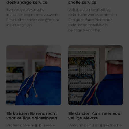
deskundige service
snelle service
Een veilige elektrische
Veiligheid en kwaliteit bij
installatie begint met vakwerk
elektrische werkzaamheden
Elektriciteit speelt een grote rol
Een goed functionerende
in het dagelijks
elektrische installatie is
belangrijk voor het
Elektricien Barendrecht
Elektricien Aalsmeer voor
voor veilige oplossingen
veilige elektra
Professionele hulp bij iedere
Vakkundige hulp bij elektrische