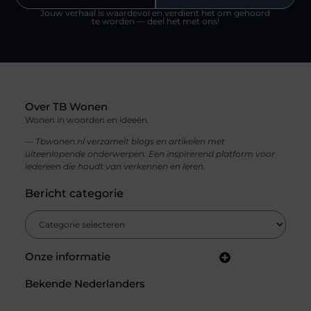
Jouw verhaal is waardevol en verdient het om gehoord
te worden — deel het met ons!
Over TB Wonen
Wonen in woorden en ideeën.
— Tbwonen.nl verzamelt blogs en artikelen met
uiteenlopende onderwerpen. Een inspirerend platform voor
iedereen die houdt van verkennen en leren.
Bericht categorie
Onze informatie
Backlinks kopen in Nederland: jouw gids voor een sterke SEO-strategie
Linkbuilding en geld verdienen: zo bouw jij een winstgevend online netwerk
Bekende Nederlanders