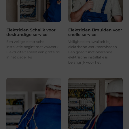
Elektricien Schaijk voor
Elektricien IJmuiden voor
deskundige service
snelle service
Een veilige elektrische
Veiligheid en kwaliteit bij
installatie begint met vakwerk
elektrische werkzaamheden
Elektriciteit speelt een grote rol
Een goed functionerende
in het dagelijks
elektrische installatie is
belangrijk voor het