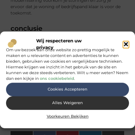
modernisering voorkom je storingen en zorg je
ervoor dat je woning of bedrijfspand klaar is voor de
toekomst.
conclusie
Een betrouwbare elektricien in Bussum is onmisbaar
Wij respecteren uw
voor iedereen die veilig en zorgeloos gebruik wil
privacy
Om uw bezoek aan onze website zo prettig mogelijk te
maken van elektriciteit. Of het nu gaat om
maken en u relevante content en advertenties te kunnen
onderhoud, een storing of een urgente situatie,
bieden, gebruiken we cookies en vergelijkbare technieken.
professionele hulp zorgt voor een snelle en veilige
Hiermee krijgen we inzicht in het gebruik van de site en
oplossing.
kunnen we deze steeds verbeteren. Wilt u meer weten? Neem
dan een kijkje in
ons cookiebeleid
.
Door te kiezen voor een lokale specialist profiteer je
van korte reactietijden, deskundig vakwerk en 24/7
Cookies Accepteren
beschikbaarheid. Zo weet je zeker dat je installatie
altijd in goede handen is en snel weer optimaal
Alles Weigeren
functioneert.
Voorkeuren Bekijken
Goed artikel? Deel hem dan op: