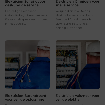
Elektricien Schaijk voor
Elektricien IJmuiden voor
deskundige service
snelle service
Een veilige elektrische
Veiligheid en kwaliteit bij
installatie begint met vakwerk
elektrische werkzaamheden
Elektriciteit speelt een grote rol
Een goed functionerende
in het dagelijks
elektrische installatie is
belangrijk voor het
Elektricien Barendrecht
Elektricien Aalsmeer voor
voor veilige oplossingen
veilige elektra