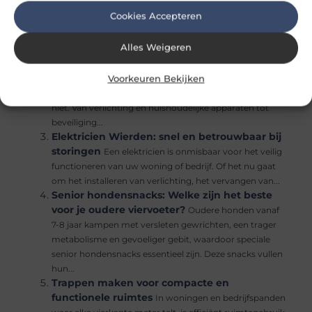
veilig functioneren van uw woning of bedrijf. Of het nu
Cookies Accepteren
gaat om het installeren van verlichting, het vervangen
van...
Alles Weigeren
Elektricien Arnhem voor snelle en
betrouwbare service
Elektriciteit is een essentieel
Voorkeuren Bekijken
onderdeel van ons dagelijks leven. Zonder stroom
functioneren veel apparaten en systemen simpelweg
niet. Van verlichting en huishoudelijke apparaten tot
beveiliging...
Elektricien Wierden: snel en betrouwbaar bij
storingen
Een elektricien is onmisbaar voor het veilig
functioneren van uw woning of bedrijf. Of het nu gaat
om het installeren van verlichting, het vervangen van...
Senior hondensnacks: Welke zijn het beste
voor je oudere viervoeter?
Oudere honden vanaf
7-8 jaar kampen met versleten gewrichten, een trager
metabolisme en gevoeliger gebit, waardoor speciale
senior hondensnacks essentieel zijn. Deze snacks vullen
hun...
Trappen maken voor compacte en
functionele ruimtes
In woningen en bedrijfspanden