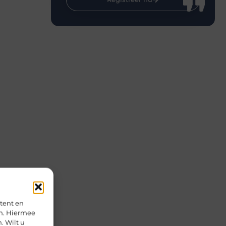
tent en
en. Hiermee
. Wilt u