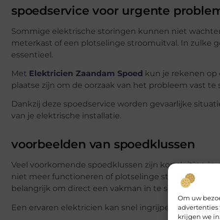
spoedservice voor urgente proble
Sommige elektrische storingen kunnen niet wachten.
meterkast of een plotselinge stroomuitval. In zulke g
essentieel.
Met
Elektricien Zaandam Spoed
kun je rekenen op e
plaatse zijn om de oorzaak van het probleem vast te s
Dankzij deze spoedservice worden gevaarlijke situat
van je elektrische installatie.
voorbeelden van spoedklussen
Veel voorkomende spoedklussen zijn kortsluiting in 
niet meer functioneren of plotselinge stroomuitval. O
belangrijk om direct een vakman in te schakelen.
Om uw bezoek
Een ervaren elektricien kan snel ingrijpen en het pro
advertenties
krijgen we in