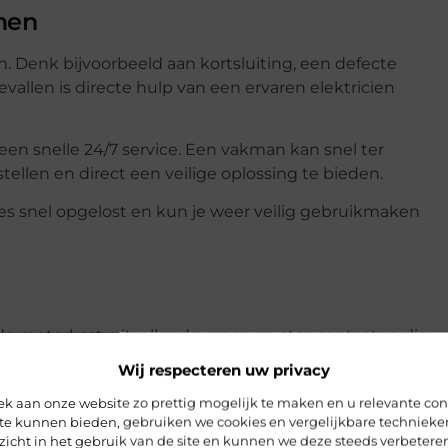
men
 Denk bijvoorbeeld aan kortsluiting, een defecte
evallen is directe hulp van een ervaren elektricien
en snelle 24/7 service. Een vakman kan snel ter
tellen en direct een veilige oplossing te bieden.
ies snel opgelost en kun je weer veilig gebruikmaken
de meterkast, uitvallende groepen, stopcontacten die
ok bij een brandlucht uit de meterkast is het
Wij respecteren uw privacy
 aan onze website zo prettig mogelijk te maken en u relevante con
bleem veilig en professioneel verhelpen.
 te kunnen bieden, gebruiken we cookies en vergelijkbare techniek
zicht in het gebruik van de site en kunnen we deze steeds verbeteren