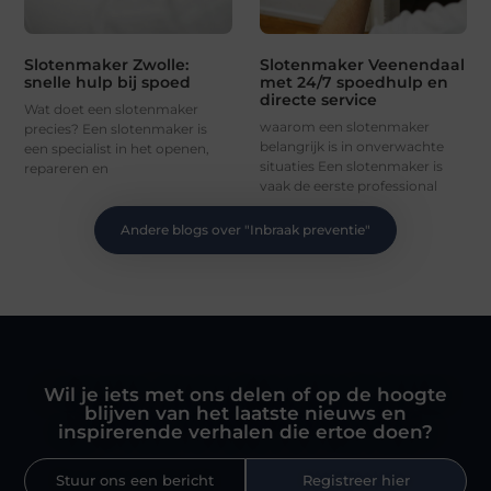
Slotenmaker Zwolle:
Slotenmaker Veenendaal
snelle hulp bij spoed
met 24/7 spoedhulp en
directe service
Wat doet een slotenmaker
waarom een slotenmaker
precies? Een slotenmaker is
belangrijk is in onverwachte
een specialist in het openen,
situaties Een slotenmaker is
repareren en
vaak de eerste professional
Andere blogs over "
Inbraak preventie
"
Wil je iets met ons delen of op de hoogte
blijven van het laatste nieuws en
inspirerende verhalen die ertoe doen?
Stuur ons een bericht
Registreer hier