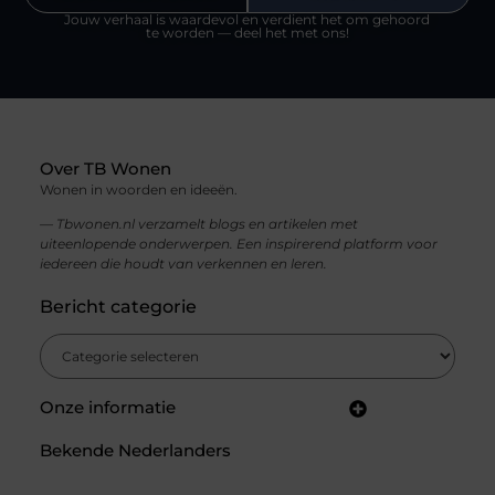
Jouw verhaal is waardevol en verdient het om gehoord
te worden — deel het met ons!
Over TB Wonen
Wonen in woorden en ideeën.
— Tbwonen.nl verzamelt blogs en artikelen met
uiteenlopende onderwerpen. Een inspirerend platform voor
iedereen die houdt van verkennen en leren.
Bericht categorie
Onze informatie
Backlinks kopen in Nederland: jouw gids voor een sterke SEO-strategie
Linkbuilding en geld verdienen: zo bouw jij een winstgevend online netwerk
Bekende Nederlanders