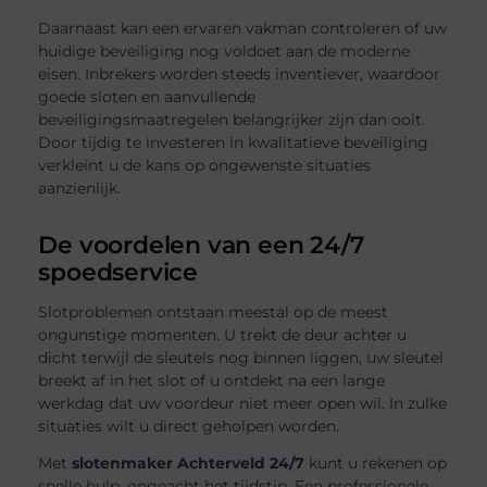
Daarnaast kan een ervaren vakman controleren of uw
huidige beveiliging nog voldoet aan de moderne
eisen. Inbrekers worden steeds inventiever, waardoor
goede sloten en aanvullende
beveiligingsmaatregelen belangrijker zijn dan ooit.
Door tijdig te investeren in kwalitatieve beveiliging
verkleint u de kans op ongewenste situaties
aanzienlijk.
De voordelen van een 24/7
spoedservice
Slotproblemen ontstaan meestal op de meest
ongunstige momenten. U trekt de deur achter u
dicht terwijl de sleutels nog binnen liggen, uw sleutel
breekt af in het slot of u ontdekt na een lange
werkdag dat uw voordeur niet meer open wil. In zulke
situaties wilt u direct geholpen worden.
Met
slotenmaker Achterveld 24/7
kunt u rekenen op
snelle hulp, ongeacht het tijdstip. Een professionele