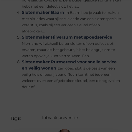
nu je sleutel kwijt bent, bent buitengesloten of te maken
hebt met een defect slot, het is...
Slotenmaker Baarn
In Baarn heb je vaak te maken
met situaties waarbij snelle actie van een slotenspecialist
vereist is, zoals bij een verloren sleutel of een
afgebroken...
Slotenmaker Hilversum met spoedservice
Niemand wil zichzelf buitensluiten of een defect slot
ervaren, maar als het gebeurt, is het belangrijk om te
weten op wie je kunt vertrouwen. Een...
Slotenmaker Purmerend voor snelle service
en veilig wonen
Een goed slot is de basis van een
veilig huis of bedrijfspand. Toch komt het iedereen
weleens over: een afgebroken sleutel, een dichtgevallen
deur of...
Inbraak preventie
Tags: