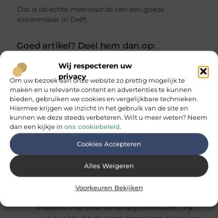
Dat is de echte meerwaarde van een goede
slotenmaker in Delft.
Goed artikel? Deel hem dan op:
Wij respecteren uw
X
Facebook
Pinterest
LinkedIn
Email
privacy
(Twitter)
Om uw bezoek aan onze website zo prettig mogelijk te
maken en u relevante content en advertenties te kunnen
Gerelateerde Berichten:
bieden, gebruiken we cookies en vergelijkbare technieken.
Slotenmaker Diemen voor snelle hulp en
Hiermee krijgen we inzicht in het gebruik van de site en
betrouwbare beveiliging
kunnen we deze steeds verbeteren. Wilt u meer weten? Neem
Een goed slot is een
dan een kijkje in
ons cookiebeleid
.
essentieel onderdeel van een veilig huis of bedrijfspand.
Toch kan het iedereen overkomen: een afgebroken
Cookies Accepteren
sleutel, een deur die dichtvalt...
Top vijf gereedschappen voor een tuinier
Als jij
Alles Weigeren
vaak in de tuin bezig bent dan heb je vanalles en nog
wat nodig. Zeker als beginner kan het goed van pas
Voorkeuren Bekijken
komen...
Slotenmaker Leusden met spoedservice
Problemen met sloten komen altijd onverwacht. Of je