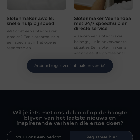
Slotenmaker Zwolle:
Slotenmaker Veenendaal
snelle hulp bij spoed
met 24/7 spoedhulp en
directe service
Wat doet een slotenmaker
waarom een slotenmaker
precies? Een slotenmaker is
belangrijk is in onverwachte
een specialist in het openen,
situaties Een slotenmaker is
repareren en
vaak de eerste professional
Andere blogs over "
Inbraak preventie
"
Wil je iets met ons delen of op de hoogte
blijven van het laatste nieuws en
inspirerende verhalen die ertoe doen?
Stuur ons een bericht
Registreer hier