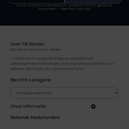
Jouw verhaal is waardevol en verdient het om gehoord
te worden — deel het met ons!
Over TB Wonen
Wonen in woorden en ideeën.
— Tbwonen.nl verzamelt blogs en artikelen met
uiteenlopende onderwerpen. Een inspirerend platform voor
iedereen die houdt van verkennen en leren.
Bericht categorie
Onze informatie
Backlinks kopen in Nederland: jouw gids voor een sterke SEO-strategie
Linkbuilding en geld verdienen: zo bouw jij een winstgevend online netwerk
Bekende Nederlanders