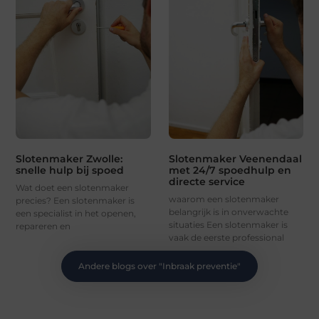
Slotenmaker Zwolle:
Slotenmaker Veenendaal
snelle hulp bij spoed
met 24/7 spoedhulp en
directe service
Wat doet een slotenmaker
waarom een slotenmaker
precies? Een slotenmaker is
belangrijk is in onverwachte
een specialist in het openen,
situaties Een slotenmaker is
repareren en
vaak de eerste professional
Andere blogs over "
Inbraak preventie
"