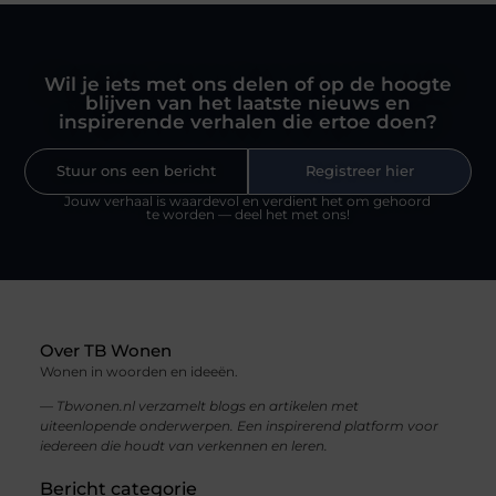
Wil je iets met ons delen of op de hoogte
blijven van het laatste nieuws en
inspirerende verhalen die ertoe doen?
Stuur ons een bericht
Registreer hier
Jouw verhaal is waardevol en verdient het om gehoord
te worden — deel het met ons!
Over TB Wonen
Wonen in woorden en ideeën.
— Tbwonen.nl verzamelt blogs en artikelen met
uiteenlopende onderwerpen. Een inspirerend platform voor
iedereen die houdt van verkennen en leren.
Bericht categorie