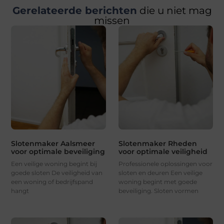
Gerelateerde berichten
die u niet mag
missen
Slotenmaker Aalsmeer
Slotenmaker Rheden
voor optimale beveiliging
voor optimale veiligheid
Een veilige woning begint bij
Professionele oplossingen voor
goede sloten De veiligheid van
sloten en deuren Een veilige
een woning of bedrijfspand
woning begint met goede
hangt
beveiliging. Sloten vormen