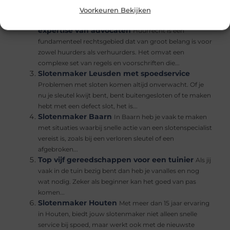
sloten zijn essentieel voor de veiligheid van je woning...
Voorkeuren Bekijken
Een diepgaande blik op het huurrecht en de
expertise van advocaten
Huurrecht is een
fundamenteel rechtsgebied dat van groot belang is voor
zowel huurders als verhuurders. Het omvat een
complexe set van regels en voorschriften die...
Slotenmaker Leusden met spoedservice
Problemen met sloten komen altijd onverwacht. Of je
nu je sleutel kwijt bent, bent buitengesloten of te maken
hebt met een defect slot, het is...
Slotenmaker Baarn
In Baarn heb je vaak te maken
met situaties waarbij snelle actie van een slotenspecialist
vereist is, zoals bij een verloren sleutel of een
afgebroken...
Top vijf gereedschappen voor een tuinier
Als jij
vaak in de tuin bezig bent dan heb je vanalles en nog
wat nodig. Zeker als beginner kan het goed van pas
komen...
Slotenmaker Houten
Met meer dan 15 jaar ervaring
in Houten, biedt jouw slotenmaker niet alleen snelle
service bij spoed, maar werkt ook met de nieuwste