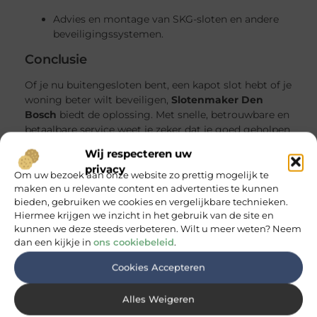
Advies en montage van SKG-sloten en andere
beveiligingssystemen.
Conclusie
Of je nu buitengesloten bent, een kapot slot hebt of je
woning beter wilt beveiligen,
Slotenmaker Den
Bosch
biedt de oplossing. Met snelle, betrouwbare en
betaalbare service weet je zeker dat je goed geholpen
wordt – dag én nacht.
Wij respecteren uw
privacy
Om uw bezoek aan onze website zo prettig mogelijk te
Goed artikel? Deel hem dan op:
maken en u relevante content en advertenties te kunnen
bieden, gebruiken we cookies en vergelijkbare technieken.
Hiermee krijgen we inzicht in het gebruik van de site en
X
Facebook
Pinterest
LinkedIn
Email
kunnen we deze steeds verbeteren. Wilt u meer weten? Neem
(Twitter)
dan een kijkje in
ons cookiebeleid
.
Gerelateerde Berichten:
Cookies Accepteren
Slotenmaker Nijmegen – snel en
betrouwbaar bij elk slotprobleem
Of je nu in het
Alles Weigeren
centrum van Nijmegen woont, in Lindenholt,
Dukenburg of Nijmegen-Oost, goed functionerende