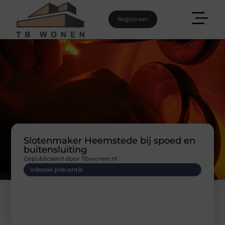
Registreer
Slotenmaker Heemstede bij spoed en
buitensluiting
Gepubliceerd door Tbwonen.nl
Inbraak preventie