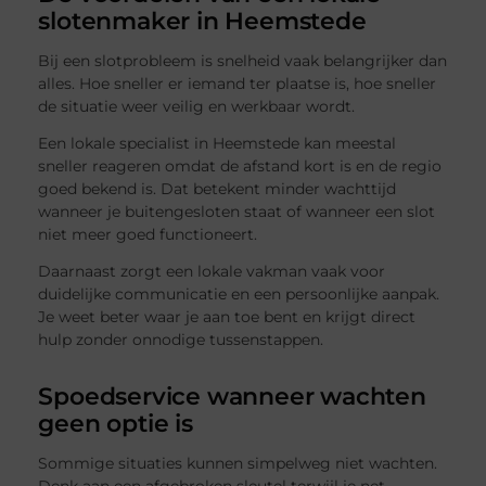
slotenmaker in Heemstede
Bij een slotprobleem is snelheid vaak belangrijker dan
alles. Hoe sneller er iemand ter plaatse is, hoe sneller
de situatie weer veilig en werkbaar wordt.
Een lokale specialist in Heemstede kan meestal
sneller reageren omdat de afstand kort is en de regio
goed bekend is. Dat betekent minder wachttijd
wanneer je buitengesloten staat of wanneer een slot
niet meer goed functioneert.
Daarnaast zorgt een lokale vakman vaak voor
duidelijke communicatie en een persoonlijke aanpak.
Je weet beter waar je aan toe bent en krijgt direct
hulp zonder onnodige tussenstappen.
Spoedservice wanneer wachten
geen optie is
Sommige situaties kunnen simpelweg niet wachten.