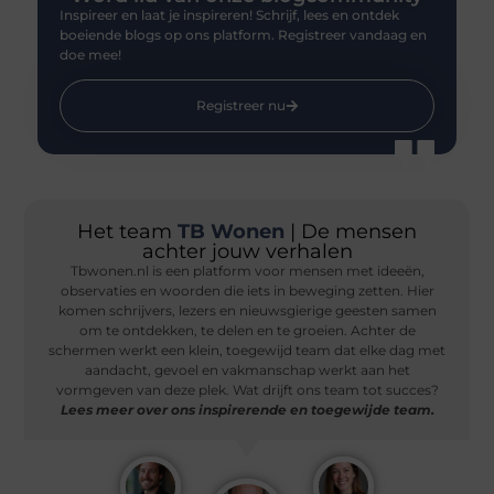
Inspireer en laat je inspireren! Schrijf, lees en ontdek
boeiende blogs op ons platform. Registreer vandaag en
doe mee!
Registreer nu
Het team
TB Wonen
| De mensen
achter jouw verhalen
Tbwonen.nl is een platform voor mensen met ideeën,
observaties en woorden die iets in beweging zetten. Hier
komen schrijvers, lezers en nieuwsgierige geesten samen
om te ontdekken, te delen en te groeien. Achter de
schermen werkt een klein, toegewijd team dat elke dag met
aandacht, gevoel en vakmanschap werkt aan het
vormgeven van deze plek. Wat drijft ons team tot succes?
Lees meer over ons inspirerende en toegewijde team.