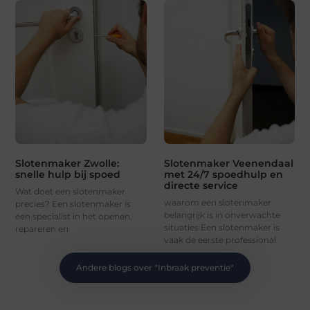
Slotenmaker Zwolle:
Slotenmaker Veenendaal
snelle hulp bij spoed
met 24/7 spoedhulp en
directe service
Wat doet een slotenmaker
waarom een slotenmaker
precies? Een slotenmaker is
belangrijk is in onverwachte
een specialist in het openen,
situaties Een slotenmaker is
repareren en
vaak de eerste professional
Andere blogs over "
Inbraak preventie
"