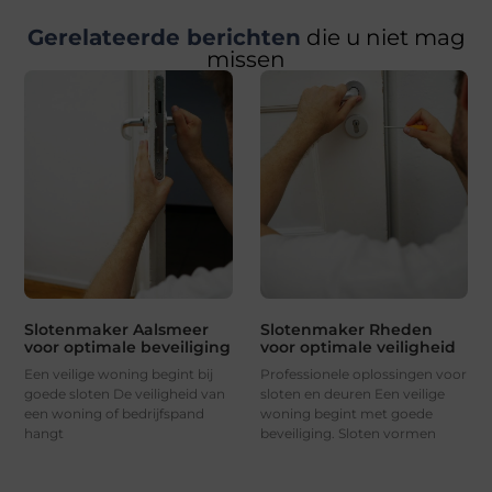
Gerelateerde berichten
die u niet mag
missen
Slotenmaker Aalsmeer
Slotenmaker Rheden
voor optimale beveiliging
voor optimale veiligheid
Een veilige woning begint bij
Professionele oplossingen voor
goede sloten De veiligheid van
sloten en deuren Een veilige
een woning of bedrijfspand
woning begint met goede
hangt
beveiliging. Sloten vormen