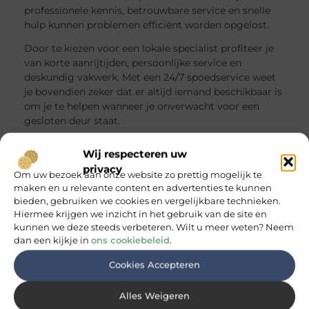
professionele kennis, betrouwbare service en snelle
hulp kunnen problemen efficiënt worden opgelost.
Door te kiezen voor een lokale specialist profiteer je
van korte aanrijtijden, persoonlijke service en
deskundig vakwerk. Met een 24/7 spoedservice weet
je bovendien zeker dat er altijd iemand beschikbaar is
om je te helpen wanneer je onverwacht voor een
gesloten deur staat.
Wij respecteren uw
Goed artikel? Deel hem dan op:
privacy
Om uw bezoek aan onze website zo prettig mogelijk te
maken en u relevante content en advertenties te kunnen
X
Facebook
Pinterest
LinkedIn
Email
bieden, gebruiken we cookies en vergelijkbare technieken.
(Twitter)
Hiermee krijgen we inzicht in het gebruik van de site en
Gerelateerde Berichten:
kunnen we deze steeds verbeteren. Wilt u meer weten? Neem
dan een kijkje in
ons cookiebeleid
.
Slotenmaker Beuningen met 24/7 spoedhulp
dichtbij
Wat een slotenmaker voor je kan betekenen
Cookies Accepteren
Een slotenmaker is gespecialiseerd in het openen,
repareren en vervangen van sloten in woningen en
Alles Weigeren
bedrijfspanden. Daarnaast helpt...