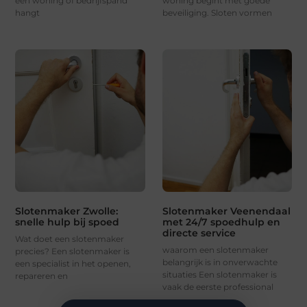
een woning of bedrijfspand
woning begint met goede
hangt
beveiliging. Sloten vormen
Slotenmaker Zwolle:
Slotenmaker Veenendaal
snelle hulp bij spoed
met 24/7 spoedhulp en
directe service
Wat doet een slotenmaker
waarom een slotenmaker
precies? Een slotenmaker is
belangrijk is in onverwachte
een specialist in het openen,
situaties Een slotenmaker is
repareren en
vaak de eerste professional