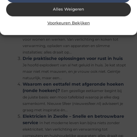
betrouwbare spoedservice
Een probleem met je
slot komt bijna altijd onverwacht. Je trekt de deur
Alles Weigeren
achter je dicht en beseft direct dat de sleutel nog binnen
ligt,...
Voorkeuren Bekijken
24/7 elektricien in Den Haag: snel en
betrouwbaar
In Den Haag is elektriciteit onmisbaar
voor wonen en werken. Van verlichting en koken tot
verwarming, opladen van apparaten en slimme
installaties: alles draait op...
Drie praktische oplossingen voor rust in huis
Je hoofd explodeert van al het geluid in huis. Je kat stopt
maar niet met mauwen, en je vrouw ook niet. Geintje
natuurlijk, maar een...
Waarom een eettafel met afgeronde hoeken
(ronde hoeken)?
Een gezellige eetkamer begint bij
de juiste basis: een mooi tafelblad waarop je elke dag
samenkomt. Nieuwe Sfeer (nieuwesfeer.nl) adviseert je
graag met inspiratie én...
Elektricien in Zwolle – Snelle en betrouwbare
service
In het moderne leven kan bijna niets zonder
elektriciteit. Van verlichting en verwarming tot
computers en huishoudelijke apparaten: alles draait op