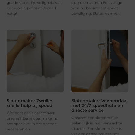
goede sloten De veiligheid van
sloten en deuren Een veilige
een woning of bedrijfspand
woning begint met goede
hangt
beveiliging. Sloten vormen
Slotenmaker Zwolle:
Slotenmaker Veenendaal
snelle hulp bij spoed
met 24/7 spoedhulp en
directe service
Wat doet een slotenmaker
waarom een slotenmaker
precies? Een slotenmaker is
belangrijk is in onverwachte
een specialist in het openen,
situaties Een slotenmaker is
repareren en
vaak de eerste professional