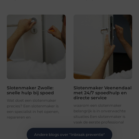
Slotenmaker Zwolle:
Slotenmaker Veenendaal
snelle hulp bij spoed
met 24/7 spoedhulp en
directe service
Wat doet een slotenmaker
waarom een slotenmaker
precies? Een slotenmaker is
belangrijk is in onverwachte
een specialist in het openen,
situaties Een slotenmaker is
repareren en
vaak de eerste professional
Andere blogs over "
Inbraak preventie
"