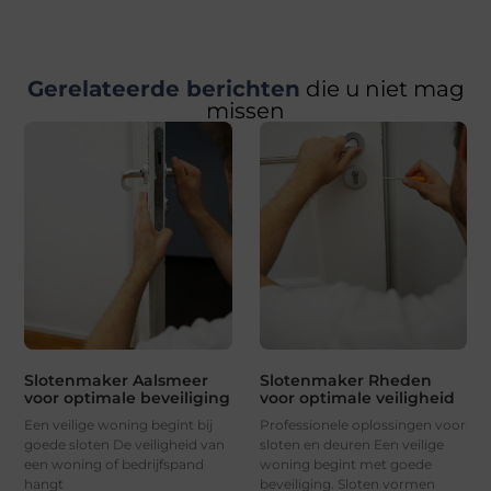
Gerelateerde berichten
die u niet mag
missen
Slotenmaker Aalsmeer
Slotenmaker Rheden
voor optimale beveiliging
voor optimale veiligheid
Een veilige woning begint bij
Professionele oplossingen voor
goede sloten De veiligheid van
sloten en deuren Een veilige
een woning of bedrijfspand
woning begint met goede
hangt
beveiliging. Sloten vormen