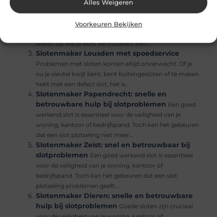
Alles Weigeren
zoals jezelf buitensluiten,...
Slotenmaker Hilversum met spoedservice
Niemand wil zichzelf buitensluiten of een defect slot
Voorkeuren Bekijken
ervaren, maar als het gebeurt, is het belangrijk om te
weten op wie je kunt vertrouwen. Een...
Slotenmaker Leusden met spoedservice
Problemen met sloten komen altijd onverwacht. Of je
nu je sleutel kwijt bent, bent buitengesloten of te maken
hebt met een defect slot, het is...
Slotenmaker Papendrecht: snelle en
betrouwbare hulp bij slotproblemen
Een goed
werkend slot is essentieel voor de veiligheid van je
woning, kantoor of bedrijfspand. Toch kan het gebeuren
dat een slot plotseling niet meer...
Slotenmaker Zeist: snel en betrouwbaar bij
slotproblemen
Een goed werkend slot is essentieel
voor de veiligheid van je woning, kantoor of
bedrijfspand. Toch kan het gebeuren dat een slot
plotseling problemen geeft....
Slotenmaker Dieren: snelle en betrouwbare
hulp bij slotproblemen
Goede sloten zijn cruciaal
voor de veiligheid van je woning, kantoor of