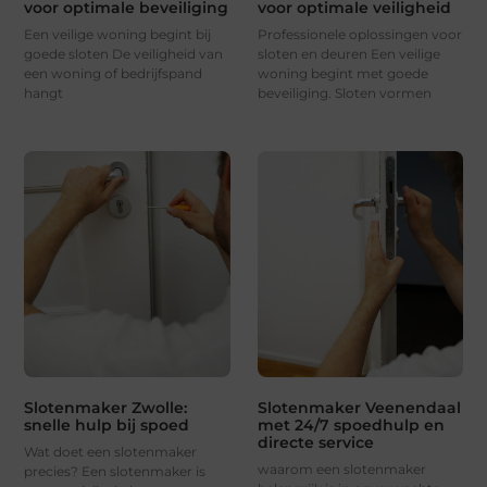
voor optimale beveiliging
voor optimale veiligheid
Een veilige woning begint bij
Professionele oplossingen voor
goede sloten De veiligheid van
sloten en deuren Een veilige
een woning of bedrijfspand
woning begint met goede
hangt
beveiliging. Sloten vormen
Slotenmaker Zwolle:
Slotenmaker Veenendaal
snelle hulp bij spoed
met 24/7 spoedhulp en
directe service
Wat doet een slotenmaker
waarom een slotenmaker
precies? Een slotenmaker is