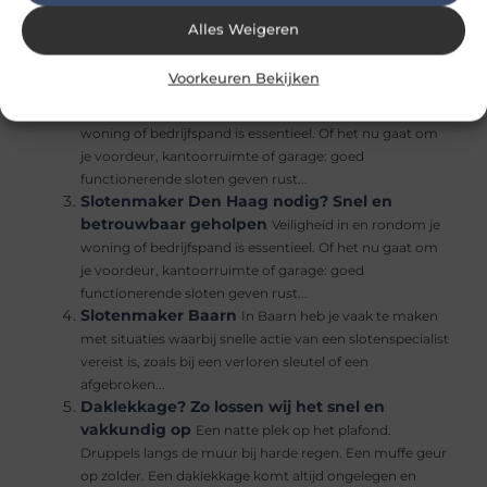
werkend slot is essentieel voor de veiligheid van je
Alles Weigeren
woning, kantoor of bedrijfspand. Toch kan het gebeuren
dat een slot plotseling niet meer...
Voorkeuren Bekijken
Slotenmaker Ede nodig? Snel en
betrouwbaar geholpen
Veiligheid in en rondom je
woning of bedrijfspand is essentieel. Of het nu gaat om
je voordeur, kantoorruimte of garage: goed
functionerende sloten geven rust...
Slotenmaker Den Haag nodig? Snel en
betrouwbaar geholpen
Veiligheid in en rondom je
woning of bedrijfspand is essentieel. Of het nu gaat om
je voordeur, kantoorruimte of garage: goed
functionerende sloten geven rust...
Slotenmaker Baarn
In Baarn heb je vaak te maken
met situaties waarbij snelle actie van een slotenspecialist
vereist is, zoals bij een verloren sleutel of een
afgebroken...
Daklekkage? Zo lossen wij het snel en
vakkundig op
Een natte plek op het plafond.
Druppels langs de muur bij harde regen. Een muffe geur
op zolder. Een daklekkage komt altijd ongelegen en