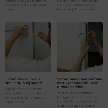
goede sloten De veiligheid van
sloten en deuren Een veilige
een woning of bedrijfspand
woning begint met goede
hangt
beveiliging. Sloten vormen
Slotenmaker Zwolle:
Slotenmaker Veenendaal
snelle hulp bij spoed
met 24/7 spoedhulp en
directe service
Wat doet een slotenmaker
waarom een slotenmaker
precies? Een slotenmaker is
belangrijk is in onverwachte
een specialist in het openen,
situaties Een slotenmaker is
repareren en
vaak de eerste professional