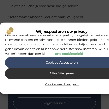
Elektricien Schaijk voor deskundige service
Slotenmaker Rheden voor optimale veiligheid
De beste manieren om een woning optimaal te isoleren
Wij respecteren uw privacy
Om uw bezoek aan onze website zo prettig mogelijk te maken en
Zo creëer je een comfortabele en sfeervolle eetkamer
relevante content en advertenties te kunnen bieden, gebruiken 
thuis
cookies en vergelijkbare technieken. Hiermee krijgen we inzicht 
gebruik van de site en kunnen we deze steeds verbeteren. Wilt u
Zo verlengt goed onderhoud de levensduur van een
weten? Neem dan een kijkje in
ons cookiebeleid
.
Kirby stofzuiger
Cookies Accepteren
Alles Weigeren
Word lid van onze blogcommunity
Inspireer en laat je inspireren! Schrijf, lees en ontdek
Voorkeuren Bekijken
boeiende blogs op ons platform. Registreer vandaag en
doe mee!
Registreer nu