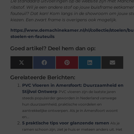
De standaard uitvoeringen op de website zijn met Manche
ribstof. Wil je een andere stof op jouw buisframe eetkamer
fauteuil? Dat kan! Kom langs in de showroom om jouw stof
kiezen. Een zwart frame is overigens ook mogelijk.
https://www.demachinekamer.nl/nl/collectie/stoelen/bu
stoelen-en-fauteuils
Goed artikel? Deel hem dan op:
X
Facebook
Pinterest
LinkedIn
Email
(Twitter)
Gerelateerde Berichten:
PVC Vloeren in Amersfoort: Duurzaamheid en
Stijlvol Ontwerp
PVC vloeren zijn de laatste jaren
steeds populairder geworden in Nederland vanwege
hun duurzaamheid, praktische voordelen en
aantrekkelijke ontwerpen. Als je in Amersfoort woont
en...
5 praktische tips voor glanzende ramen
Als je
ramen schoon zijn, ziet je huis er meteen anders uit. Het