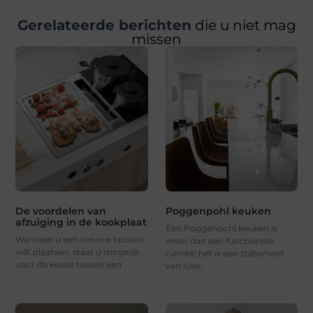
Gerelateerde berichten
die u niet mag
missen
De voordelen van
Poggenpohl keuken
afzuiging in de kookplaat
Een Poggenpohl keuken is
Wanneer u een nieuwe keuken
meer dan een functionele
wilt plaatsen, staat u mogelijk
ruimte; het is een statement
voor de keuze tussen een
van luxe,