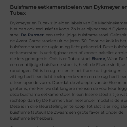
Buisframe eetkamerstoelen van Dykmeyer e
Tubax
Dykmeyer en Tubax zijn eigen labels van De Machinekamer 
hier dan ook exclusief te koop. Zo is er bijvoorbeeld Dykm
stoel
De Purmer
, een rechtlijnige buisframe stoel. Geïnspi
de Avant Garde stoelen uit de jaren ’30. Door de knik in het
buisframe staat de rugleuning licht gekanteld. Deze buisf
eetkamerstoel is verkrijgbaar met of zonder bakeliet arml
die iets gebogen is. Ook is er Tubax stoel
Elsene
, Waar De
een rechtlijnige buisframe stoel is, heeft de Elsene sierlijke
rondingen. Dit is terug te zien in het frame dat gebogen is
zitting heeft een licht toelopende vorm en de rug heeft ee
uiteenlopende vorm. Doordat de zitdiepte van de Elsene ne
groter is, merken we dat langere mensen de voorkeur legg
deze buisframe eetkamerstoel. In een Elsene stoel zit je w
rechtop, dan bij De Purmer. Een heel ander model is de Bui
Deze is in drie kleurstellingen te koop. Tot slot is er nog sl
buisframe fauteuil De Zwaan: een grote favoriet onder de
buisframe liefhebbers.