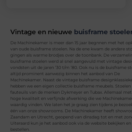
Vintage en nieuwe
buisframe stoele
De Machinekamer is meer dan 15 jaar begnnen met het o
van oude buisframe stoelen. Na de ene kwam de andere sto
gingen als warme brodjes over de toonbank. De verzameli
buisframe stoelen werd al snel aangevuld met vintage des
vondsten uit de jaren ’30 t/m ’80. Ook nu is de buisframe s
altijd prominent aanwezig binnen het aanbod van De
Machinekamer. Naast de vintage buisframe designklassiek
hebben we een eigen collectie buisframe meubels. Stoelen
fauteuils van de merken Dykmeyer en Tubax. Allemaal met
hoge kwaliteit en verfijnde afwerking die we Machinekame
waardig vinden. We laten het je graag zien tijdens je bezoe
één van onze showrooms. De Machinekamer heeft showro
Zaandam en Utrecht, geopend van dinsdag tot en met zon
Uiteraard kun je het aanbod ook via de website bekijken en
bestellen.