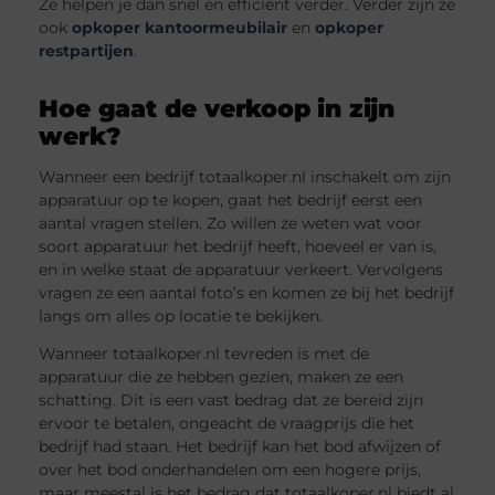
Ze helpen je dan snel en efficiënt verder. Verder zijn ze
ook
opkoper kantoormeubilair
en
opkoper
restpartijen
.
Hoe gaat de verkoop in zijn
werk?
Wanneer een bedrijf totaalkoper.nl inschakelt om zijn
apparatuur op te kopen, gaat het bedrijf eerst een
aantal vragen stellen. Zo willen ze weten wat voor
soort apparatuur het bedrijf heeft, hoeveel er van is,
en in welke staat de apparatuur verkeert. Vervolgens
vragen ze een aantal foto’s en komen ze bij het bedrijf
langs om alles op locatie te bekijken.
Wanneer totaalkoper.nl tevreden is met de
apparatuur die ze hebben gezien, maken ze een
schatting. Dit is een vast bedrag dat ze bereid zijn
ervoor te betalen, ongeacht de vraagprijs die het
bedrijf had staan. Het bedrijf kan het bod afwijzen of
over het bod onderhandelen om een hogere prijs,
maar meestal is het bedrag dat totaalkoper.nl biedt al