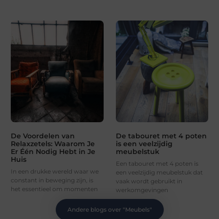
De Voordelen van
De tabouret met 4 poten
Relaxzetels: Waarom Je
is een veelzijdig
Er Één Nodig Hebt in Je
meubelstuk
Huis
Een tabouret met 4 poten is
In een drukke wereld waar we
een veelzijdig meubelstuk dat
constant in beweging zijn, is
vaak wordt gebruikt in
het essentieel om momenten
werkomgevingen
Andere blogs over "
Meubels
"