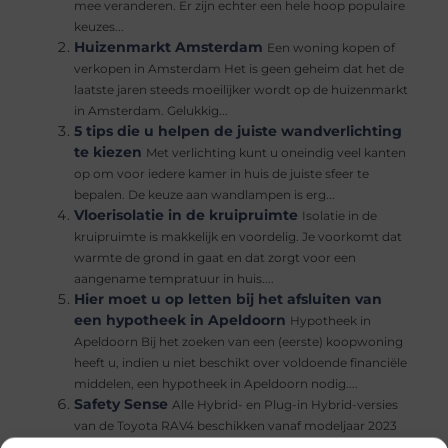
mee veranderen. Er zijn echter een hele hoop populaire
keuzes...
Huizenmarkt Amsterdam
Een woning kopen of
verkopen in Amsterdam Het is geen geheim dat het de
laatste jaren steeds moeilijker wordt op de huizenmarkt
in Amsterdam. Gelukkig...
5 tips die u helpen de juiste wandverlichting
te kiezen
Met verlichting kunt u oneindig veel kanten
op om voor iedere kamer in huis de juiste sfeer te
bepalen. De keuze aan wandlampen is erg...
Vloerisolatie in de kruipruimte
Isolatie in de
kruipruimte is makkelijk en voordelig. Je voorkomt dat
warmte de grond in gaat en dat zorgt voor een
aangename tempratuur in huis....
Hier moet u op letten bij het afsluiten van
een hypotheek in Apeldoorn
Hypotheek in
Apeldoorn Bij het zoeken van een (eerste) koopwoning
heeft u, indien u niet beschikt over voldoende financiële
middelen, een hypotheek in Apeldoorn nodig....
Safety Sense
Alle Hybrid- en Plug-in Hybrid-versies
van de Toyota RAV4 beschikken vanaf modeljaar 2023
over de reeks verbeteringen en upgrades die de auto