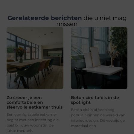
Gerelateerde berichten
die u niet mag
missen
Zo creëer je een
Beton ciré tafels in de
comfortabele en
spotlight
sfeervolle eetkamer thuis
Beton ciré is al jarenlang
Een comfortabele eetkamer
populair binnen de wereld van
begint met een inrichting die
interieurdesign. Dit veelzijdige
past bij jouw woonstijl. De
materiaal zien
juiste meubels,