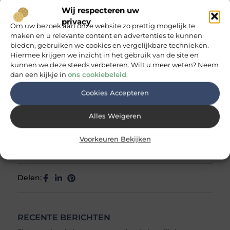
Wij respecteren uw
nog gemakkelijker in...
privacy
Om uw bezoek aan onze website zo prettig mogelijk te
maken en u relevante content en advertenties te kunnen
bieden, gebruiken we cookies en vergelijkbare technieken.
Hiermee krijgen we inzicht in het gebruik van de site en
Meubels
Tags:
kunnen we deze steeds verbeteren. Wilt u meer weten? Neem
dan een kijkje in
ons cookiebeleid
.
Cookies Accepteren
Alles Weigeren
Thomas de Vos
Eindredacteur & inhoudscoördinator
Voorkeuren Bekijken
Delen:
RECENTE BERICHTEN