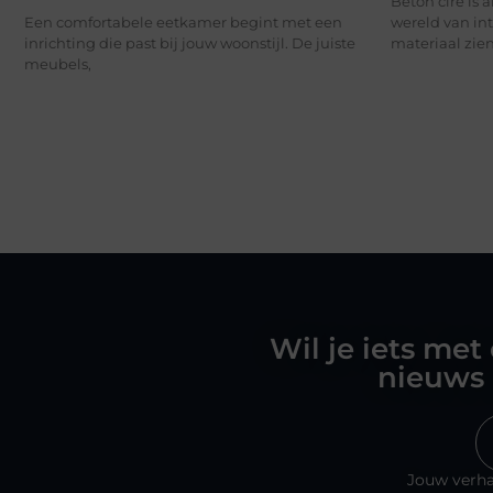
Beton ciré is 
Een comfortabele eetkamer begint met een
wereld van int
inrichting die past bij jouw woonstijl. De juiste
materiaal zie
meubels,
Wil je iets met
nieuws 
Jouw verha