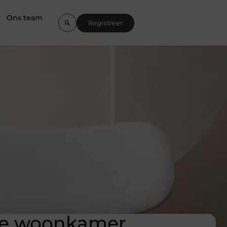
Ons team
Registreer
 je woonkamer