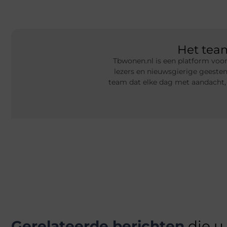
Het te
Tbwonen.nl is een platform voor
lezers en nieuwsgierige geeste
team dat elke dag met aandacht,
Gerelateerde berichten
die u