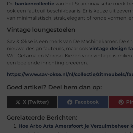
De
bankencollectie
van het Scandinavische merk be
ook een fauteuil beschikbaar is. Er is keuze uit zeve
van minimalistisch, strak, elegant of ronde vormen, er 
Vintage loungestoelen
Sav & Økse is een merk van De Machinekamer. De sh
nieuwe design fauteuils, maar ook
vintage design fa
Wit, Getama en Moroso. Kiezen voor vintage is milie
een boeiende inrichting creeëren.
https://www.sav-okse.nl/nl/collectie/zitmeubels/fa
Goed artikel? Deel hem dan op:
X (Twitter)
Facebook
Pi
Gerelateerde Berichten:
Hoe Arbo Arts Amersfoort je Verzuimbeheer 