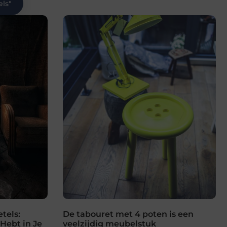
ls
"
tels:
De tabouret met 4 poten is een
Hebt in Je
veelzijdig meubelstuk