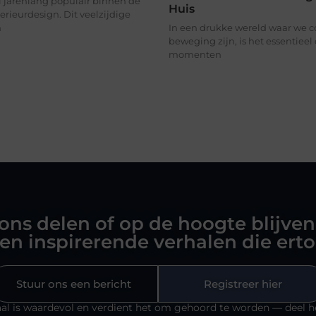
al jarenlang populair binnen de
Huis
erieurdesign. Dit veelzijdige
n
In een drukke wereld waar we c
beweging zijn, is het essentiee
momenten
 ons delen of op de hoogte blijven
en inspirerende verhalen die ert
Stuur ons een bericht
Registreer hier
al is waardevol en verdient het om gehoord te worden — deel h