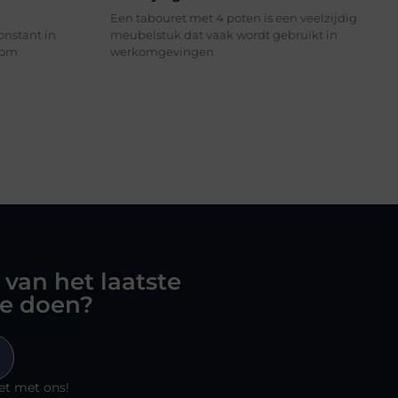
Een tabouret met 4 poten is een veelzijdig
onstant in
meubelstuk dat vaak wordt gebruikt in
l om
werkomgevingen
 van het laatste
oe doen?
et met ons!