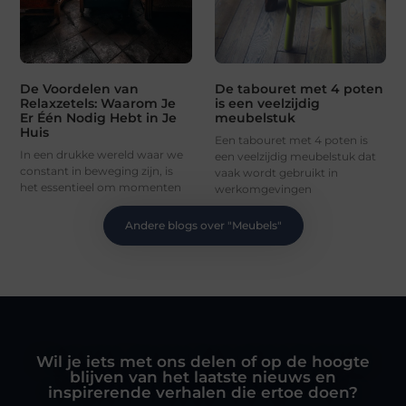
De Voordelen van
De tabouret met 4 poten
Relaxzetels: Waarom Je
is een veelzijdig
Er Één Nodig Hebt in Je
meubelstuk
Huis
Een tabouret met 4 poten is
In een drukke wereld waar we
een veelzijdig meubelstuk dat
constant in beweging zijn, is
vaak wordt gebruikt in
het essentieel om momenten
werkomgevingen
Andere blogs over "
Meubels
"
Wil je iets met ons delen of op de hoogte
blijven van het laatste nieuws en
inspirerende verhalen die ertoe doen?