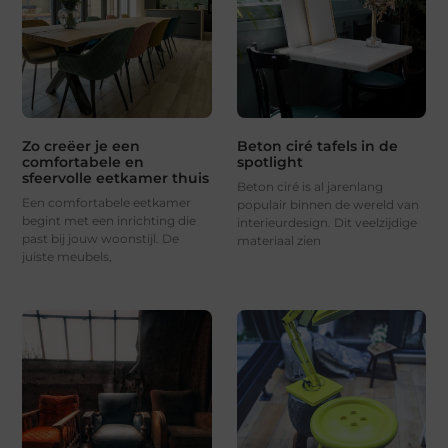
Zo creëer je een
Beton ciré tafels in de
comfortabele en
spotlight
sfeervolle eetkamer thuis
Beton ciré is al jarenlang
Een comfortabele eetkamer
populair binnen de wereld van
begint met een inrichting die
interieurdesign. Dit veelzijdige
past bij jouw woonstijl. De
materiaal zien
juiste meubels,