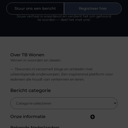
Stuur ons een bericht
Registreer hier
Jouw verhaal is waardevol en verdient het om gehoord
te worden — deel het met ons!
Over TB Wonen
Wonen in woorden en ideeën.
— Tbwonen.nl verzamelt blogs en artikelen met
uiteenlopende onderwerpen. Een inspirerend platform voor
iedereen die houdt van verkennen en leren.
Bericht categorie
Onze informatie
Backlinks kopen in Nederland: jouw gids voor een sterke SEO-strategie
Linkbuilding en geld verdienen: zo bouw jij een winstgevend online netwerk
Bekende Nederlanders