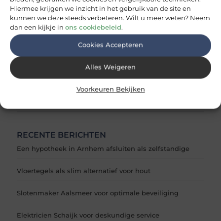
Hiermee krijgen we inzicht in het gebruik van de site en
kunnen we deze steeds verbeteren. Wilt u meer weten? Neem
dan een kijkje in
ons cookiebeleid
.
Cookies Accepteren
Thomas de Vos
Eindredacteur & inhoudscoördinator
Alles Weigeren
Voorkeuren Bekijken
Delen:
RECENTE BERICHTEN
Een hypotheek in Arnhem afsluiten als zelfstandige
Vloertegels als slim alternatief voor hout
Slotenmaker Aalsmeer voor optimale beveiliging
Elektricien Schaijk voor deskundige service