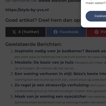
de harmonie van
welke kleuren passen bij mij
.
meer weten?
https://style-by-yvs.nl
Cookie
Goed artikel? Deel hem dan op:
X (Twitter)
Facebook
Pi
Gerelateerde Berichten:
Inspiratie nodig voor je badkamer? Bezoek 
een plek waar je helemaal tot rust kunt komen en waar alles pre
Meubels: De basis van je huis
Meubels zijn meer da
op te bergen. Ze vormen de ziel van je...
Een woning verhuren in stijl: Ibiza’s beste in
woning kan een kunst op zich zijn, vooral als je op zoek ben
Zo regel je een stressvrije verhuizing
Verhuizen 
voorbereiding kun je het eenvoudiger maken. Een goed plan
Maak van je woning een eyecatcher
Het exterieu
aantrekkelijke buitenkant van je woning maakt niet alleen 