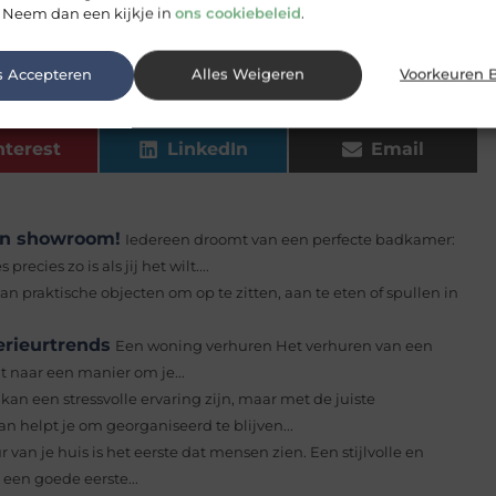
 Neem dan een kijkje in
ons cookiebeleid
.
s Accepteren
Alles Weigeren
Voorkeuren 
nterest
LinkedIn
Email
een showroom!
Iedereen droomt van een perfecte badkamer:
cies zo is als jij het wilt....
n praktische objecten om op te zitten, aan te eten of spullen in
terieurtrends
Een woning verhuren Het verhuren van een
t naar een manier om je...
kan een stressvolle ervaring zijn, maar met de juiste
 helpt je om georganiseerd te blijven...
r van je huis is het eerste dat mensen zien. Een stijlvolle en
een goede eerste...