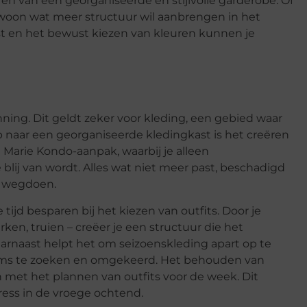
n van een georganiseerde en stijlvolle garderobe. Of
ewoon wat meer structuur wil aanbrengen in het
st en het bewust kiezen van kleuren kunnen je
nning. Dit geldt zeker voor kleding, een gebied waar
 naar een georganiseerde kledingkast is het creëren
 Marie Kondo-aanpak, waarbij je alleen
blij van wordt. Alles wat niet meer past, beschadigd
er wegdoen.
tijd besparen bij het kiezen van outfits. Door je
rken, truien – creëer je een structuur die het
rnaast helpt het om seizoenskleding apart op te
items te zoeken en omgekeerd. Het behouden van
n met het plannen van outfits voor de week. Dit
ress in de vroege ochtend.