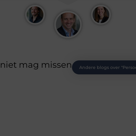
 niet mag missen
Andere blogs over "
Persoo