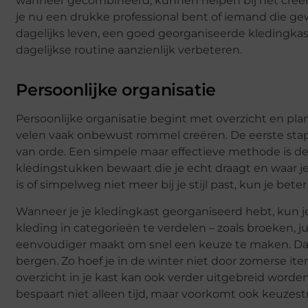
wanneer gecombineerd, kunnen helpen bij het creëre
je nu een drukke professional bent of iemand die g
dagelijks leven, een goed georganiseerde kledingka
dagelijkse routine aanzienlijk verbeteren.
Persoonlijke organisatie
Persoonlijke organisatie begint met overzicht en pla
velen vaak onbewust rommel creëren. De eerste stap
van orde. Een simpele maar effectieve methode is de
kledingstukken bewaart die je echt draagt en waar je 
is of simpelweg niet meer bij je stijl past, kun je bet
Wanneer je je kledingkast georganiseerd hebt, kun je 
kleding in categorieën te verdelen – zoals broeken, ju
eenvoudiger maakt om snel een keuze te maken. Daa
bergen. Zo hoef je in de winter niet door zomerse 
overzicht in je kast kan ook verder uitgebreid worde
bespaart niet alleen tijd, maar voorkomt ook keuzest