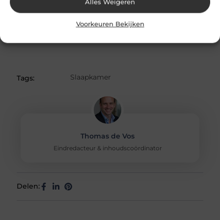
Alles Weigeren
van de Toyota RAV4 beschikken vanaf modeljaar 2023
over de reeks verbeteringen en upgrades die de auto
Voorkeuren Bekijken
nog gemakkelijker in...
Slaapkamer
Tags:
Thomas de Vos
Eindredacteur & inhoudscoördinator
Delen: