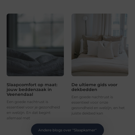
Slaapcomfort op maat:
De ultieme gids voor
jouw beddenzaak in
dekbedden
Veenendaal
Een goede nachtrust is
Een goede nachtrust is
essentieel voor onze
essentieel voor je gezondheid
gezondheid en welzijn, en het
en welzijn. En dat begint
juiste dekbed kan
allemaal met
Andere blogs over "
Slaapkamer
"