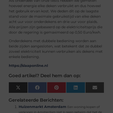
Als onderdeel van onze tests hebben we gemeten
hoeveel energie elke deken verbruikt en dus hoeveel
het gebruik ervan kost. We deden dit op de laagste
stand voor de maximale gebruikstijd van elke deken
acht uur voor onderdekens en drie uur voor plaids.
Alle prijzen zijn gebaseerd op de elektriciteitsprijs die
door de regering is gemaximeerd op 0,50 Euro/kwh.
Onderdekens met dubbele bediening worden aan
beide zijden aangesloten, wat betekent dat ze dubbel
zoveel elektriciteit kunnen verbruiken als dekens met
enkele bediening.
https://slaaponline.nl
Goed artikel? Deel hem dan op:
X
Facebook
Pinterest
LinkedIn
Email
(Twitter)
Gerelateerde Berichten:
Huizenmarkt Amsterdam
Een woning kopen of
verkopen in Amsterdam Het is geen geheim dat het de