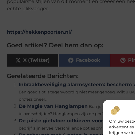
populairste stijlen van dit moment en creëer een hek
echte blikvanger.
https://hekkenpoorten.nl/
Goed artikel? Deel hem dan op:
X (Twitter)
Facebook
Pi
Gerelateerde Berichten:
Inbraakbeveiliging alarmsysteem: bescherm w
Een goed slot is tegenwoordig niet meer genoeg. Wilt u uw
professioneel...
De Magie van Hanglampen
Ben je op zoek naar een
te overschrijden? Hanglampen zijn de perfecte oplossing!...
De juiste gietvloer uitkiezen voor jouw wonin
Om uw bezoek
advertenties
bedrijf, zijn er veel verschillende opties om uit te kiezen. In..
krijgen we in