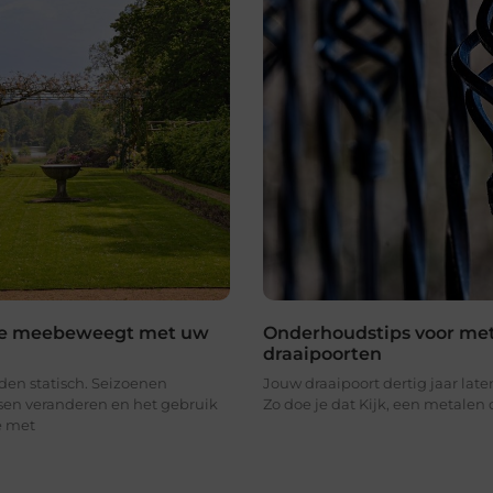
die meebeweegt met uw
Onderhoudstips voor me
draaipoorten
lden statisch. Seizoenen
Jouw draaipoort dertig jaar la
sen veranderen en het gebruik
Zo doe je dat Kijk, een metalen 
e met