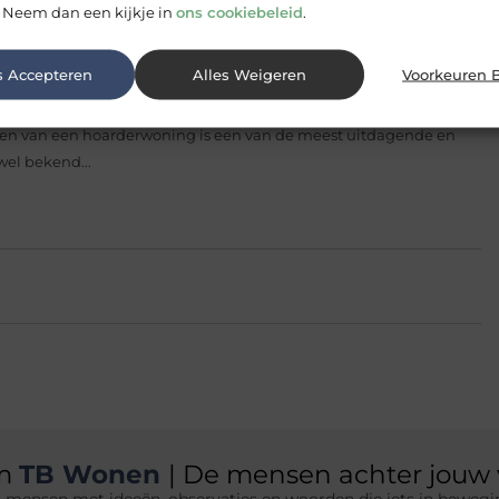
eubelstuk
Een tabouret met 4 poten is een veelzijdig
 Neem dan een kijkje in
ons cookiebeleid
.
ndere praktische settings. Hieronder lees je meer over de...
is jouw persoonlijke canvas, een ruimte waarin je creativiteit en
s Accepteren
Alles Weigeren
Voorkeuren 
e interieur is niet alleen...
 Hoarderwoningen door Acuut
n van een hoarderwoning is een van de meest uitdagende en
wel bekend...
am
TB Wonen
| De mensen achter jouw 