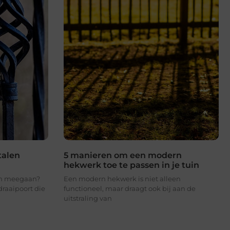
talen
5 manieren om een modern
hekwerk toe te passen in je tuin
ten meegaan?
Een modern hekwerk is niet alleen
draaipoort die
functioneel, maar draagt ook bij aan de
uitstraling van