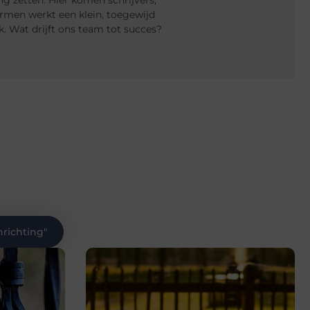
g zetten. Hier komen schrijvers,
rmen werkt een klein, toegewijd
 Wat drijft ons team tot succes?
nrichting
"