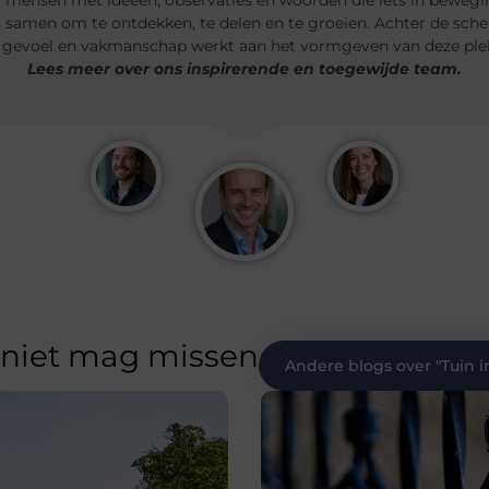
 mensen met ideeën, observaties en woorden die iets in bewegin
n samen om te ontdekken, te delen en te groeien. Achter de sche
 gevoel en vakmanschap werkt aan het vormgeven van deze plek.
Lees meer over ons inspirerende en toegewijde team.
 niet mag missen
Andere blogs over "
Tuin i