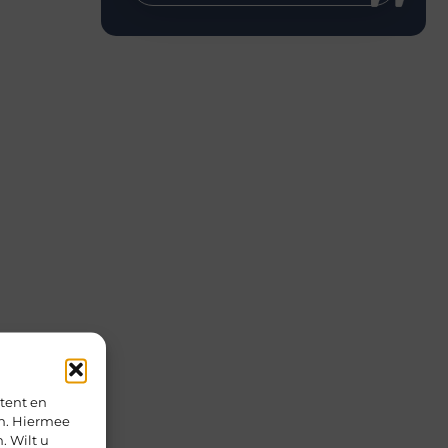
tent en
en. Hiermee
. Wilt u