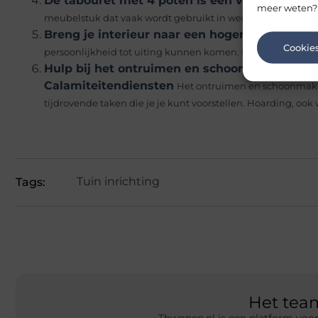
De tabouret met 4 poten is een veelzijdig m
meer weten?
meubelstuk dat vaak wordt gebruikt in werkomgevingen en a
Breng je interieur naar een hoger level
Je huis 
Cookie
persoonlijkheid tot uiting kunnen komen. Het upgraden van j
Hulp bij het ontruimen en schoonmaken van
Calamiteitendiensten
Het ontruimen en schoonmake
tijdrovende taken die je je kunt voorstellen. Hoarding, ook 
Tuin inrichting
Tags:
Het te