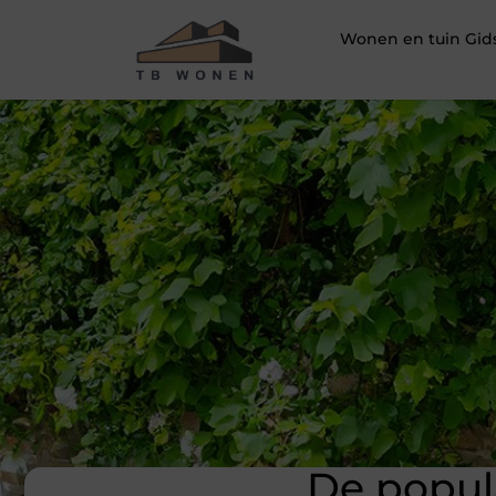
Wonen en tuin Gid
De popul