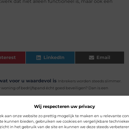
werk dat niet alleen functioneel is, maar ook een
nterest
LinkedIn
Email
at voor u waardevol is
Inbrekers worden steeds slimmer.
 woning of bedrijfspand écht goed beveiligen? Dan is een
 manier om je huis te verlichten en te verfraaien zonder je budget
Wij respecteren uw privacy
g
 aan onze website zo prettig mogelijk te maken en u relevante con
Als het gaat om het kiezen van de juiste vloer voor je huis of
 te kunnen bieden, gebruiken we cookies en vergelijkbare techniek
.
zicht in het gebruik van de site en kunnen we deze steeds verbeteren