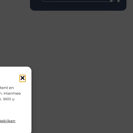
tent en
en. Hiermee
. Wilt u
Bekijken