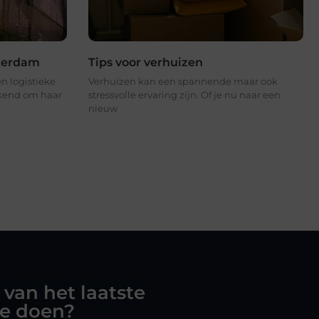
sterdam
Tips voor verhuizen
n logistieke
Verhuizen kan een spannende maar ook
ekend om haar
stressvolle ervaring zijn. Of je nu naar een
nieuw
 van het laatste
oe doen?