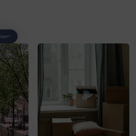
izen
"