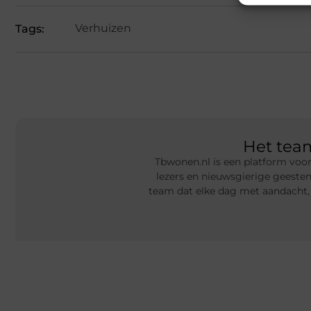
Verhuizen
Tags:
Het te
Tbwonen.nl is een platform voor
lezers en nieuwsgierige geeste
team dat elke dag met aandacht,