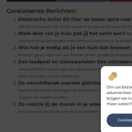
Gerelateerde Berichten:
Elektrische boiler 80 liter: de beste optie v
efficiënte manier om warm water te produceren voor uw huis
Welk deel van je huis pak jij het eerst aan?
Als
waarschijnlijk genoegen met het huis zoals het is. Je plakt h
Wie heb je nodig als je een huis laat bouwen
moeten gaan naar een aannemer of een goede stukadoor D
Een laadpaal en zonnepanelen: Een uitsteke
van elektrische voertuigen en de toenemende bewustword
meer mensen om een laadpaal...
De verschillende soorten gietvloeren: van be
Om uw bezoek
keuze voor zowel woningen als bedrijven. Ze zijn duurzaa
advertenties
soorten en maten worden...
krijgen we in
meer weten?
Zo voorzie jij de muren in je woonkamer van 
een extra touch De muren in huis worden vaak vergeten als 
Cookie