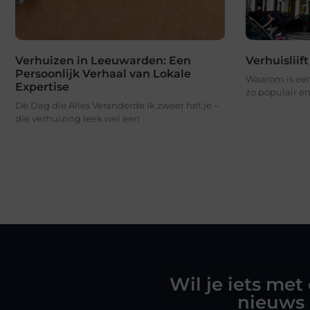
Verhuizen in Leeuwarden: Een
Verhuislii
Persoonlijk Verhaal van Lokale
Waarom is een
Expertise
zo populair en
De Dag die Alles Veranderde Ik zweer het je –
die verhuizing leek wel een
Wil je iets met
nieuws 