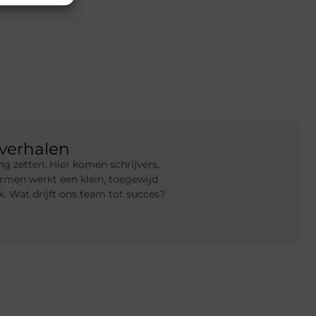
verhalen
g zetten. Hier komen schrijvers,
rmen werkt een klein, toegewijd
 Wat drijft ons team tot succes?