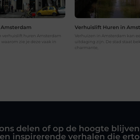
ft Amsterdam
Verhuislift Huren in Am
 verhuislift huren Amsterdam
Verhuizen in Amsterdam kan ee
 waarom zie je deze vaak in
uitdaging zijn. De stad staat b
charmante,
 ons delen of op de hoogte blijven
en inspirerende verhalen die ert