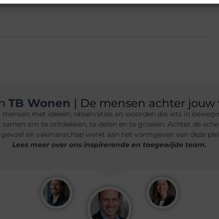
am
TB Wonen
| De mensen achter jouw 
 mensen met ideeën, observaties en woorden die iets in bewegin
n samen om te ontdekken, te delen en te groeien. Achter de sche
 gevoel en vakmanschap werkt aan het vormgeven van deze plek.
Lees meer over ons inspirerende en toegewijde team.