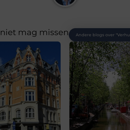
 niet mag missen
Andere blogs over "
Verhu