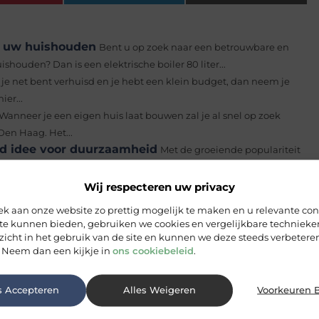
oor uw huishouden
Bent u op zoek naar een betrouwbare en
houden? Dan is een elektrische boiler 80 liter...
 je net bent verhuisd en je hebt een klein budget, dan neem je
ier...
Wanneer je een eigen huis laat bouwen zal je al snel op zoek
en Haag. Het...
nd idee voor duurzaamheid
Met de groeiende populariteit
ing van de noodzaak om duurzamer te leven, overwegen steeds
Wij respecteren uw privacy
tonlook tot houtstructuur
Gietvloeren zijn een populaire
 aan onze website zo prettig mogelijk te maken en u relevante con
m, makkelijk te onderhouden en kunnen in veel verschillende
 te kunnen bieden, gebruiken we cookies en vergelijkbare techniek
zicht in het gebruik van de site en kunnen we deze steeds verbeteren
 Neem dan een kijkje in
ons cookiebeleid
.
een extra touch
Zo voorzie jij de muren in je woonkamer van
het gaat om het creëren...
s Accepteren
Alles Weigeren
Voorkeuren 