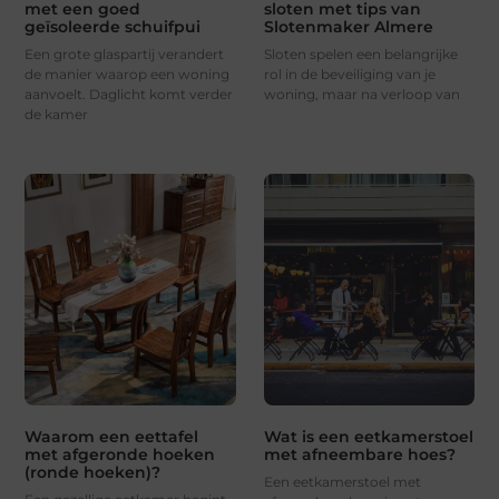
met een goed
sloten met tips van
geïsoleerde schuifpui
Slotenmaker Almere
Een grote glaspartij verandert
Sloten spelen een belangrijke
de manier waarop een woning
rol in de beveiliging van je
aanvoelt. Daglicht komt verder
woning, maar na verloop van
de kamer
Waarom een eettafel
Wat is een eetkamerstoel
met afgeronde hoeken
met afneembare hoes?
(ronde hoeken)?
Een eetkamerstoel met