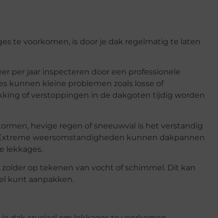
s te voorkomen, is door je dak regelmatig te laten
keer per jaar inspecteren door een professionele
ies kunnen kleine problemen zoals losse of
ing of verstoppingen in de dakgoten tijdig worden
rmen, hevige regen of sneeuwval is het verstandig
de. Extreme weersomstandigheden kunnen dakpannen
e lekkages.
e zolder op tekenen van vocht of schimmel. Dit kan
el kunt aanpakken.
 je dak cruciaal om lekkages te voorkomen.