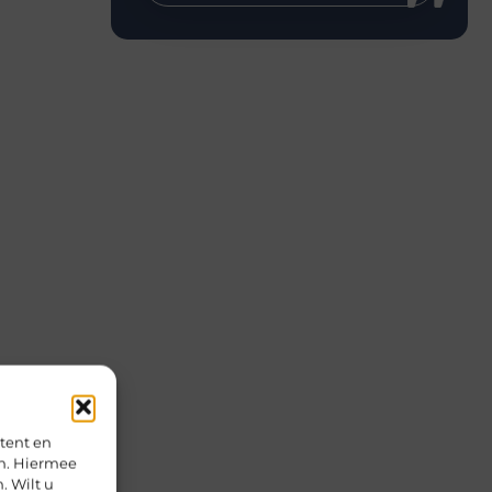
tent en
en. Hiermee
. Wilt u