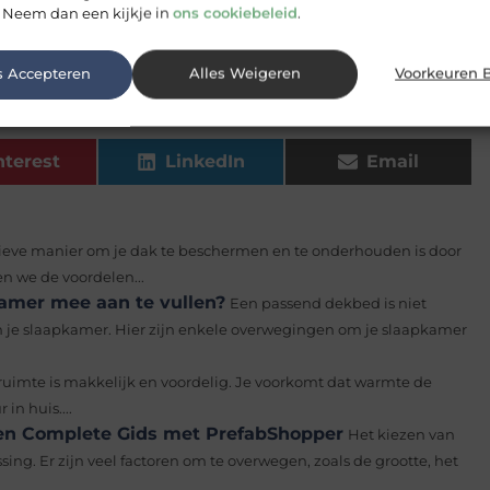
 Neem dan een kijkje in
ons cookiebeleid
.
s Accepteren
Alles Weigeren
Voorkeuren 
nterest
LinkedIn
Email
tieve manier om je dak te beschermen en te onderhouden is door
n we de voordelen...
kamer mee aan te vullen?
Een passend dekbed is niet
an je slaapkamer. Hier zijn enkele overwegingen om je slaapkamer
ipruimte is makkelijk en voordelig. Je voorkomt dat warmte de
n huis....
Een Complete Gids met PrefabShopper
Het kiezen van
sing. Er zijn veel factoren om te overwegen, zoals de grootte, het