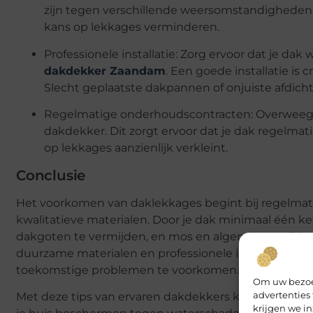
zijn tegen verschillende weersomstandigheden.
kans op lekkages verminderen.
Professionele installatie: Zorg ervoor dat je da
dakdekker Zaandam
. Een goede installatie i
Slecht geplaatste dakpannen of onjuiste afdich
Regelmatige onderhoudscontracten: Overweeg
dakdekker. Dit zorgt ervoor dat je dak regelma
op lekkages aanzienlijk verkleint.
Conclusie
Het voorkomen van daklekkages begint bij regelmat
kwalitatieve materialen. Door je dak minimaal één kee
dakgoten te vermijden, en mos en algen te verwijdere
duurzame materialen en professionele installatie om
toekomstige problemen te voorkomen.
Om uw bezoek
advertenties
Met deze tips van ervaren dakdekkers kun je veel
krijgen we in