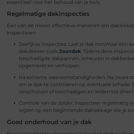
essentieel voor het behoud van je huis.
Regelmatige dakinspecties
Een van de meest effectieve manieren om daklekkage
inspecteren.
Jaarlijkse inspecties: Laat je dak minimaal één 
dakdekker zoals
Zaandak
. Tijdens deze inspect
beschadigde dakpannen, scheuren in dakbedekk
opgemerkt en verholpen.
Na extreme weersomstandigheden: Na zware sto
om je dak te controleren op eventuele scha
verschuiven of beschadigen en leiden tot direct
Controle van de zolder: Inspecteer regelmatig j
wijzen op een beginnende daklekkage die je sn
Goed onderhoud van je dak
Naast regelmatige inspecties is goed onderhoud van