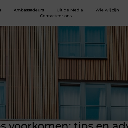
s
Ambassadeurs
Uit de Media
Wie wij zijn
Contacteer ons
 voorkomen: tips en ad