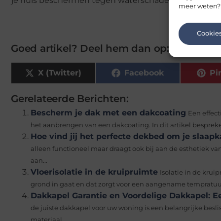
je huis beschermen tegen waterschade. Zorg ervoor
meer weten?
Cookie
Goed artikel? Deel hem dan op:
X (Twitter)
Facebook
Pi
Gerelateerde Berichten:
Bescherm je dak met een dakcoating
Een effec
het aanbrengen van een dakcoating. In dit artikel bespreke
Hoe vind jij het perfecte dekbed om je slaap
alleen functioneel maar draagt ook bij aan de esthetiek v
aan...
Vloerisolatie in de kruipruimte
Isolatie in de kru
grond in gaat en dat zorgt voor een aangename tempratuur i
Dakkapel Garantie en Voordelige Dakkapel: 
de juiste dakkapel voor uw woning is een belangrijke beslis
materiaal,...