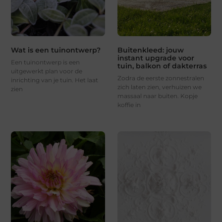
Wat is een tuinontwerp?
Buitenkleed: jouw
instant upgrade voor
Een tuinontwerp is een
tuin, balkon of dakterras
uitgewerkt plan voor de
Zodra de eerste zonnestralen
inrichting van je tuin. Het laat
zich laten zien, verhuizen we
zien
massaal naar buiten. Kopje
koffie in