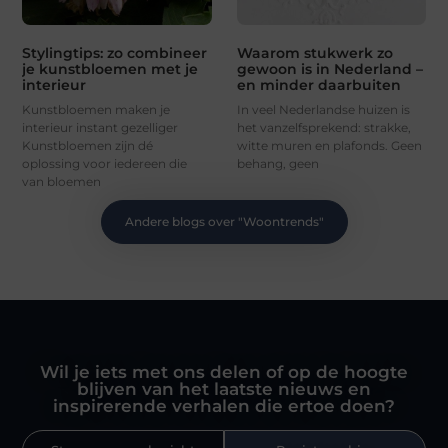
Stylingtips: zo combineer
Waarom stukwerk zo
je kunstbloemen met je
gewoon is in Nederland –
interieur
en minder daarbuiten
Kunstbloemen maken je
In veel Nederlandse huizen is
interieur instant gezelliger
het vanzelfsprekend: strakke,
Kunstbloemen zijn dé
witte muren en plafonds. Geen
oplossing voor iedereen die
behang, geen
van bloemen
Andere blogs over "
Woontrends
"
Wil je iets met ons delen of op de hoogte
blijven van het laatste nieuws en
inspirerende verhalen die ertoe doen?