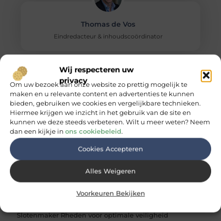
Thomas de Vos
Eindredacteur & inhoudscoördinator
Wij respecteren uw
Delen:
privacy
Om uw bezoek aan onze website zo prettig mogelijk te
maken en u relevante content en advertenties te kunnen
bieden, gebruiken we cookies en vergelijkbare technieken.
Hiermee krijgen we inzicht in het gebruik van de site en
RECENTE BERICHTEN
kunnen we deze steeds verbeteren. Wilt u meer weten? Neem
Een hypotheek in Arnhem afsluiten als zelfstandige
dan een kijkje in
ons cookiebeleid
.
Vloertegels als slim alternatief voor hout
Cookies Accepteren
Slotenmaker Aalsmeer voor optimale beveiliging
Alles Weigeren
Elektricien Schaijk voor deskundige service
Voorkeuren Bekijken
Slotenmaker Rheden voor optimale veiligheid