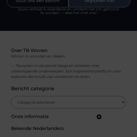
Stuur ons een bericht
Registreer hier
Jouw verhaal is waardevol en verdient het om gehoord
te worden — deel het met ons!
Over TB Wonen
Wonen in woorden en ideeën.
— Tbwonen.nl verzamelt blogs en artikelen met
uiteenlopende onderwerpen. Een inspirerend platform voor
iedereen die houdt van verkennen en leren.
Bericht categorie
Onze informatie
Backlinks kopen in Nederland: jouw gids voor een sterke SEO-strategie
Linkbuilding en geld verdienen: zo bouw jij een winstgevend online netwerk
Bekende Nederlanders