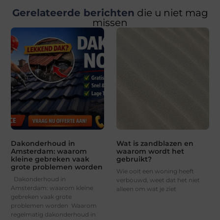
Gerelateerde berichten
die u niet mag
missen
Dakonderhoud in
Wat is zandblazen en
Amsterdam: waarom
waarom wordt het
kleine gebreken vaak
gebruikt?
grote problemen worden
Wie ooit een woning heeft
Dakonderhoud in
verbouwd, weet dat het niet
Amsterdam: waarom kleine
alleen om wat je ziet
gebreken vaak grote
problemen worden Waarom
regelmatig dakonderhoud in