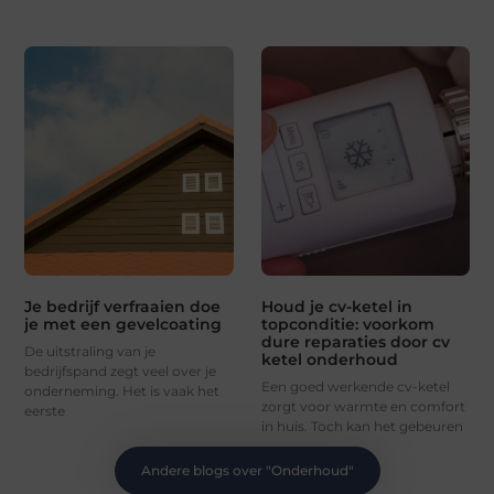
Je bedrijf verfraaien doe
Houd je cv-ketel in
je met een gevelcoating
topconditie: voorkom
dure reparaties door cv
De uitstraling van je
ketel onderhoud
bedrijfspand zegt veel over je
Een goed werkende cv-ketel
onderneming. Het is vaak het
zorgt voor warmte en comfort
eerste
in huis. Toch kan het gebeuren
Andere blogs over "
Onderhoud
"