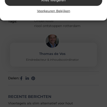
Alles Weigeren
Voorkeuren Bekijken
Onderhoud
Tags:
riool ontstoppen rotterdam
Thomas de Vos
Eindredacteur & inhoudscoördinator
Delen:
RECENTE BERICHTEN
Vloertegels als slim alternatief voor hout