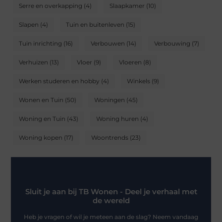
Serre en overkapping
(4)
Slaapkamer
(10)
Slapen
(4)
Tuin en buitenleven
(15)
Tuin inrichting
(16)
Verbouwen
(14)
Verbouwing
(7)
Verhuizen
(13)
Vloer
(9)
Vloeren
(8)
Werken studeren en hobby
(4)
Winkels
(9)
Wonen en Tuin
(50)
Woningen
(45)
Woning en Tuin
(43)
Woning huren
(4)
Woning kopen
(17)
Woontrends
(23)
Sluit je aan bij TB Wonen - Deel je verhaal met
de wereld
Heb je vragen of wil je meteen aan de slag? Neem vandaag