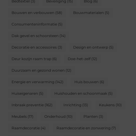
Bedtextiel
(3)
Beveiliging
(15)
Blog
(6)
Bouwen en verbouwen
(58)
Bouwmaterialen
(5)
Consumenteninformatie
(5)
Dak gevel en schoorsteen
(14)
Decoratie en accessoires
(3)
Design en ontwerp
(5)
Deur kozijn raam trap
(6)
Doe-het-zelf
(12)
Duurzaam en gezond wonen
(12)
Energie en verwarming
(142)
Huis bouwen
(6)
Huiseigenaren
(5)
Huishouden en schoonmaak
(5)
Inbraak preventie
(162)
Inrichting
(13)
Keukens
(10)
Meubels
(17)
Onderhoud
(10)
Planten
(3)
Raamdecoratie
(4)
Raamdecoratie en zonwering
(7)