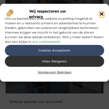
Wij respecteren uw
Het huis verbouwen: van het begin tot eind
privacy
Om uw bezoek aan onze website zo prettig mogelijk te
Er komt veel bij een verbouwing kijken: zelf het huis verven of
maken en u relevante content en advertenties te kunnen
toch liever een schilder van bijvoorbeeld goed
bieden, gebruiken we cookies en vergelijkbare technieken.
Schildersbedrijf Wassenaar het schilderwerk laten doen?
Hiermee krijgen we inzicht in het gebruik van de site en
kunnen we deze steeds verbeteren. Wilt u meer weten? Neem
dan een kijkje in
ons cookiebeleid
.
Cookies Accepteren
ONDERHOUD
Alles Weigeren
Voorkeuren Bekijken
Diverse soorten van stucwerk