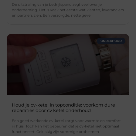
De uitstraling van je bedrijfspand zegt veel over je
onderneming. Het is vaak het eerste wat klanten, leveranciers
en partners zien. Een verzorgde, nette gevel
ONDERHOUD
Houd je cv-ketel in topconditie: voorkom dure
reparaties door cv ketel onderhoud
Een goed werkende cv-ketel zorgt voor warmte en comfort
in huis. Toch kan het gebeuren dat je cv-ketel niet optimaal
functioneert. Gelukkig zijn sommige problemen