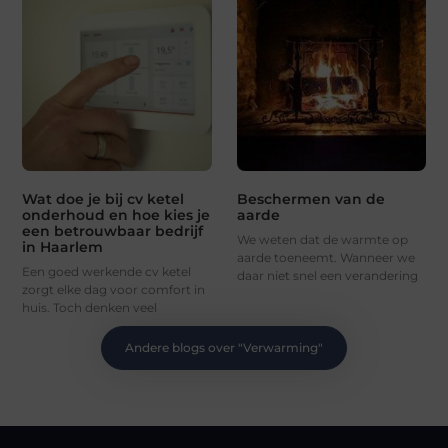
Wat doe je bij cv ketel
Beschermen van de
onderhoud en hoe kies je
aarde
een betrouwbaar bedrijf
We weten dat de warmte op
in Haarlem
aarde toeneemt. Wanneer we
Een goed werkende cv ketel
daar niet snel een verandering
zorgt elke dag voor comfort in
huis. Toch denken veel
Andere blogs over "
Verwarming
"