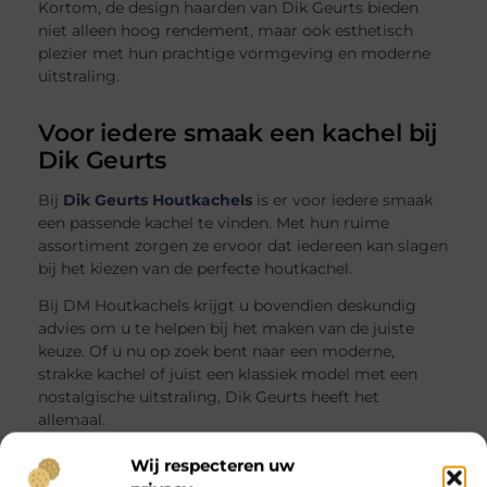
Kortom, de design haarden van Dik Geurts bieden
niet alleen hoog rendement, maar ook esthetisch
plezier met hun prachtige vormgeving en moderne
uitstraling.
Voor iedere smaak een kachel bij
Dik Geurts
Bij
Dik Geurts Houtkachels
is er voor iedere smaak
een passende kachel te vinden. Met hun ruime
assortiment zorgen ze ervoor dat iedereen kan slagen
bij het kiezen van de perfecte houtkachel.
Bij DM Houtkachels krijgt u bovendien deskundig
advies om u te helpen bij het maken van de juiste
keuze. Of u nu op zoek bent naar een moderne,
strakke kachel of juist een klassiek model met een
nostalgische uitstraling, Dik Geurts heeft het
allemaal.
Wacht dus niet langer en ontdek het diverse aanbod
Wij respecteren uw
aan kachels bij Dik Geurts. Laat u adviseren door de