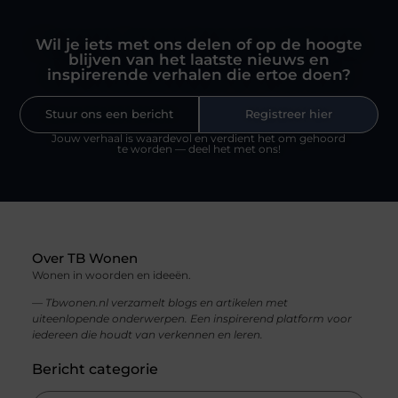
Wil je iets met ons delen of op de hoogte
blijven van het laatste nieuws en
inspirerende verhalen die ertoe doen?
Stuur ons een bericht
Registreer hier
Jouw verhaal is waardevol en verdient het om gehoord
te worden — deel het met ons!
Over TB Wonen
Wonen in woorden en ideeën.
— Tbwonen.nl verzamelt blogs en artikelen met
uiteenlopende onderwerpen. Een inspirerend platform voor
iedereen die houdt van verkennen en leren.
Bericht categorie