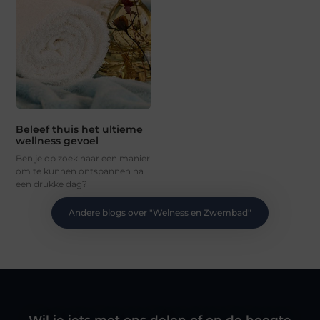
Beleef thuis het ultieme
wellness gevoel
Ben je op zoek naar een manier
om te kunnen ontspannen na
een drukke dag?
Andere blogs over "
Welness en Zwembad
"