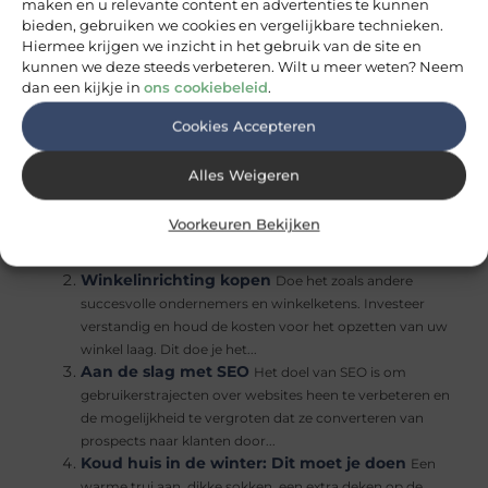
maken en u relevante content en advertenties te kunnen
https://kooptest.nl/
bieden, gebruiken we cookies en vergelijkbare technieken.
Hiermee krijgen we inzicht in het gebruik van de site en
Goed artikel? Deel hem dan op:
kunnen we deze steeds verbeteren. Wilt u meer weten? Neem
dan een kijkje in
ons cookiebeleid
.
X
Facebook
Pinterest
LinkedIn
Email
Cookies Accepteren
(Twitter)
Gerelateerde Berichten:
Alles Weigeren
De prijs van rolluiken berekenen
Normaal
gesproken moet je om achter de prijs van een rolluik te
Voorkeuren Bekijken
komen een offerte opvragen. Jarenlang is dit de meest
gebruikelijke manier geweest om...
Winkelinrichting kopen
Doe het zoals andere
succesvolle ondernemers en winkelketens. Investeer
verstandig en houd de kosten voor het opzetten van uw
winkel laag. Dit doe je het...
Aan de slag met SEO
Het doel van SEO is om
gebruikerstrajecten over websites heen te verbeteren en
de mogelijkheid te vergroten dat ze converteren van
prospects naar klanten door...
Koud huis in de winter: Dit moet je doen
Een
warme trui aan, dikke sokken, een extra deken op de