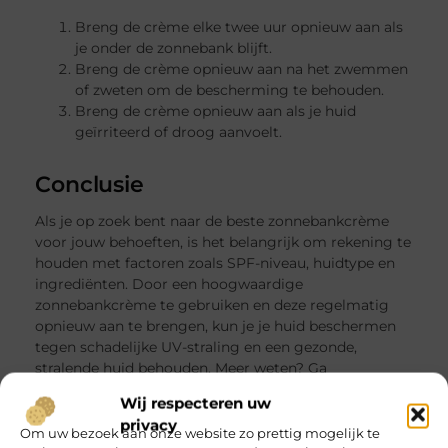
Breng de crème elke twee uur opnieuw aan als
je onder de zonnebank blijft.
Breng de crème opnieuw aan na het zwemmen
of zweten om de bescherming te behouden.
Breng de crème opnieuw aan als je huid
geïrriteerd of droog aanvoelt.
Conclusie
Als je op zoek bent naar de beste zonnebankcrème
voor jouw behoeften, is het belangrijk om rekening te
houden met factoren zoals SPF-niveau, huidtype en
ingrediënten. Door een hoogwaardige
zonnebankcrème te gebruiken en deze regelmatig
opnieuw aan te brengen, kun je je huid beschermen
tegen schadelijke UV-straling en een gezonde,
stralende huid behouden. Meer weten? Ga
naar
Kooptest.nl
Wij respecteren uw
privacy
Om uw bezoek aan onze website zo prettig mogelijk te