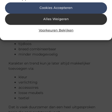
werkbladen
wandafwerking
Cookies Accepteren
grote maatwerkonderdelen
Alles Weigeren
Praktische tip
Kies voor de vaste basis van je woning liever:
Voorkeuren Bekijken
rustig
tijdloos
breed combineerbaar
minder modegevoelig
Karakter en trend kun je later altijd makkelijker
toevoegen via:
kleur
verlichting
accessoires
losse meubels
textiel
Dat is vaak duurzamer dan een heel uitgesproken