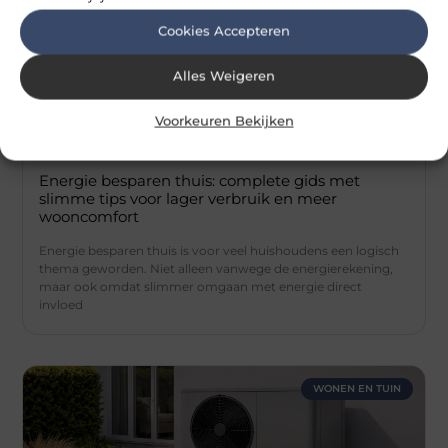
Cookies Accepteren
Alles Weigeren
Voorkeuren Bekijken
Energie besparen thuis: complete gids met
slimme tips voor lager verbruik en meer
wooncomfort
Energie besparen thuis is voor veel huishoudens een logisch
thema geworden. Niet alleen vanwege de energierekening,
maar ook omdat slimmer omgaan met energie direct
invloed
WONEN EN TUIN