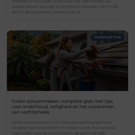
Ventilatie in huis is een onderwerp dat veel mensen pas
serieus nemen wanneer er problemen ontstaan. Een muffe
geur in de slaapkamer, condens op de
WONEN EN TUIN
Goten schoonmaken: complete gids met tips
voor onderhoud, veiligheid en het voorkomen
van vochtschade
Goten schoonmaken is zo’n klus die veel huiseigenaren
uitstellen tot het probleem zichtbaar wordt. Pas wanneer
regenwater over de rand stroomt, de gevel nat blijft,