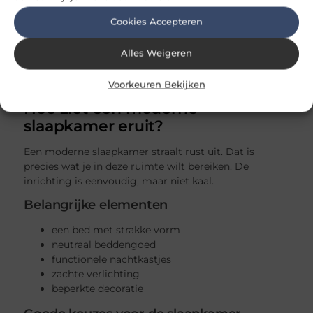
Ben je bezig met een complete update van deze
Cookies Accepteren
ruimte? Dan past onze pagina over
keuken
verbouwen
daar goed bij.
Alles Weigeren
Voorkeuren Bekijken
Hoe ziet een moderne
slaapkamer eruit?
Een moderne slaapkamer straalt rust uit. Dat is
precies wat je in deze ruimte wilt bereiken. De
inrichting is eenvoudig, maar niet kaal.
Belangrijke elementen
een bed met strakke vorm
neutraal beddengoed
functionele nachtkastjes
zachte verlichting
beperkte decoratie