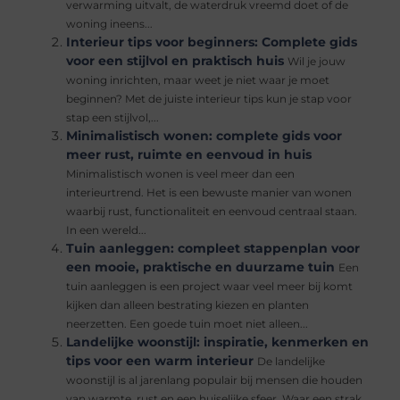
verwarming uitvalt, de waterdruk vreemd doet of de
woning ineens...
Interieur tips voor beginners: Complete gids
voor een stijlvol en praktisch huis
Wil je jouw
woning inrichten, maar weet je niet waar je moet
beginnen? Met de juiste interieur tips kun je stap voor
stap een stijlvol,...
Minimalistisch wonen: complete gids voor
meer rust, ruimte en eenvoud in huis
Minimalistisch wonen is veel meer dan een
interieurtrend. Het is een bewuste manier van wonen
waarbij rust, functionaliteit en eenvoud centraal staan.
In een wereld...
Tuin aanleggen: compleet stappenplan voor
een mooie, praktische en duurzame tuin
Een
tuin aanleggen is een project waar veel meer bij komt
kijken dan alleen bestrating kiezen en planten
neerzetten. Een goede tuin moet niet alleen...
Landelijke woonstijl: inspiratie, kenmerken en
tips voor een warm interieur
De landelijke
woonstijl is al jarenlang populair bij mensen die houden
van warmte, rust en een huiselijke sfeer. Waar een strak