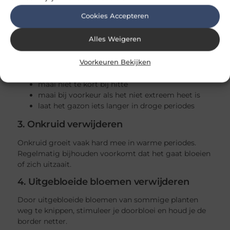
sterker.
Cookies Accepteren
2. Gazon maaien
In de zomer groeit gras meestal snel, maar bij
Alles Weigeren
extreme droogte juist minder.
Voorkeuren Bekijken
Let op:
maai niet te kort bij hitte
maai bij voorkeur als het niet extreem heet is
laat het gazon iets langer in droge periodes
3. Onkruid verwijderen
Onkruid groeit vaak hard mee in warme periodes.
Regelmatig bijhouden voorkomt dat het gaat bloeien
of zich uitzaait.
4. Uitgebloeide bloemen verwijderen
Door uitgebloeide bloemen van sommige planten
weg te knippen, stimuleer je doorbloei en houd je de
border netter.