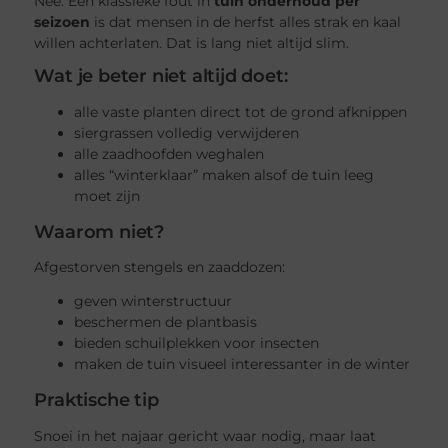
Nee. Een klassieke fout in
tuin onderhoud per
seizoen
is dat mensen in de herfst alles strak en kaal
willen achterlaten. Dat is lang niet altijd slim.
Wat je beter niet altijd doet:
alle vaste planten direct tot de grond afknippen
siergrassen volledig verwijderen
alle zaadhoofden weghalen
alles “winterklaar” maken alsof de tuin leeg
moet zijn
Waarom niet?
Afgestorven stengels en zaaddozen:
geven winterstructuur
beschermen de plantbasis
bieden schuilplekken voor insecten
maken de tuin visueel interessanter in de winter
Praktische tip
Snoei in het najaar gericht waar nodig, maar laat