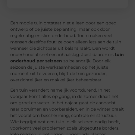
Een mooie tuin ontstaat niet alleen door een goed
ontwerp of de juiste beplanting, maar ook door
regelmatig en slim onderhoud. Toch maken veel
mensen dezelfde fout: ze doen alleen iets aan de tuin
wanneer die zichtbaar uit balans raakt. Dan wordt
onderhoud al snel een inhaalslag. Juist daarom is
tuin
onderhoud per seizoen
zo belangrijk. Door elk
seizoen de juiste werkzaamheden op het juiste
moment uit te voeren, blijft de tuin gezonder,
overzichtelijker en makkelijker beheersbaar.
Een tuin verandert namelijk voortdurend. In het
voorjaar komt alles op gang, in de zomer draait het
om groei en water, in het najaar gaat de aandacht
naar opruimen en voorbereiden, en in de winter draait
het vooral om bescherming, controle en structuur.
Wie begrijpt wat een tuin in elk seizoen nodig heeft,
voorkomt veel problemen zoals uitgeputte borders,
kale plekken in het gazon, ongezonde planten,