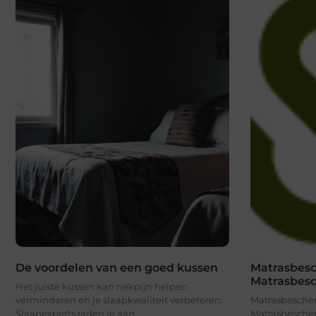
De voordelen van een goed kussen
Matrasbesc
Matrasbes
Het juiste kussen kan nekpijn helpen
verminderen en je slaapkwaliteit verbeteren.
Matrasbesche
Slaapexperts raden je aan
Matrasbescher