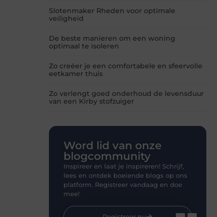
Slotenmaker Rheden voor optimale
veiligheid
De beste manieren om een woning
optimaal te isoleren
Zo creëer je een comfortabele en sfeervolle
eetkamer thuis
Zo verlengt goed onderhoud de levensduur
van een Kirby stofzuiger
Word lid van onze
blogcommunity
Inspireer en laat je inspireren! Schrijf,
lees en ontdek boeiende blogs op ons
platform. Registreer vandaag en doe
mee!
Registreer nu