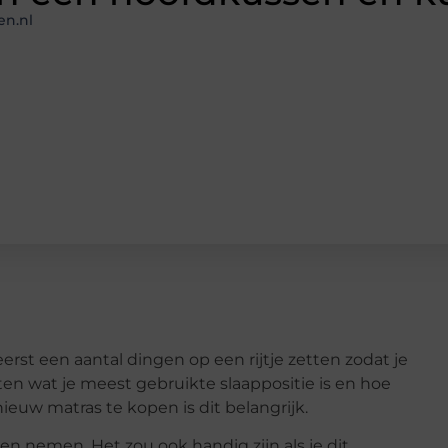
en.nl
eerst een aantal dingen op een rijtje zetten zodat je
en wat je meest gebruikte slaappositie is en hoe
 nieuw matras te kopen is dit belangrijk.
en nemen. Het zou ook handig zijn als je dit