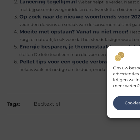
Lancering tegellijm.nl
Weber helpt je verder. Naast 
met bijpassende voegmiddelen en afwerkkitten bieden nu 
Op zoek naar de nieuwe woontrends voor 20
verandert de wens en smaak van de consument als het gaat 
Moeite met opstaan? Vanaf nu niet meer!
Het 
zorgt er natuurlijk ook voor dat het steeds lastiger wordt om 
Energie besparen, je thermostaat kraan afste
stellen De foto toont een man die voor een kachel zit, tevr
Pellet tips voor een goede verbranding
De ultie
Om uw bezoek
helaas vaak het nodige om te doen, omdat de uitstoot niet..
advertenties
krijgen we in
meer weten?
Cookie
Bedtextiel
Tags: