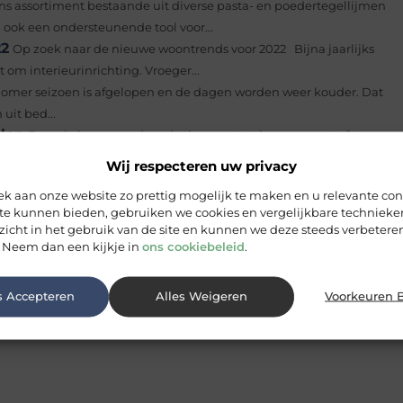
ons assortiment bestaande uit diverse pasta- en poedertegellijmen
ook een ondersteunende tool voor...
22
Op zoek naar de nieuwe woontrends voor 2022 Bijna jaarlijks
om interieurinrichting. Vroeger...
zomer seizoen is afgelopen en de dagen worden weer kouder. Dat
uit bed...
llen
Energie besparen door de thermostaat kraan correct af te
eden omdat hij stookkosten bespaart...
Wij respecteren uw privacy
me sfeermaker in een woning is bij uitstek een kachel. Nu is hier
 aan onze website zo prettig mogelijk te maken en u relevante con
.
 te kunnen bieden, gebruiken we cookies en vergelijkbare techniek
zicht in het gebruik van de site en kunnen we deze steeds verbeteren
 Neem dan een kijkje in
ons cookiebeleid
.
s Accepteren
Alles Weigeren
Voorkeuren 