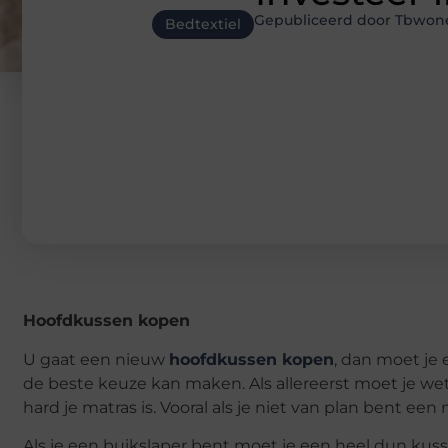
Gepubliceerd door Tbwon
Bedtextiel
Hoofdkussen kopen
U gaat een nieuw
hoofdkussen kopen
, dan moet je 
de beste keuze kan maken. Als allereerst moet je wet
hard je matras is. Vooral als je niet van plan bent een
Als je een buikslaper bent moet je een heel dun kuss