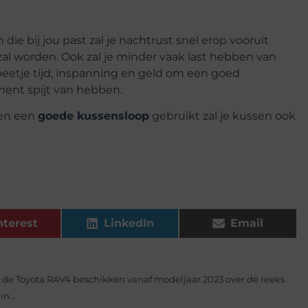
e bij jou past zal je nachtrust snel erop vooruit
zal worden. Ook zal je minder vaak last hebben van
 beetje tijd, inspanning en geld om een goed
ment spijt van hebben.
 en een
goede kussensloop
gebruikt zal je kussen ook
nterest
LinkedIn
Email
n de Toyota RAV4 beschikken vanaf modeljaar 2023 over de reeks
n...