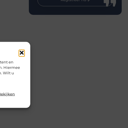
tent en
en. Hiermee
. Wilt u
Bekijken