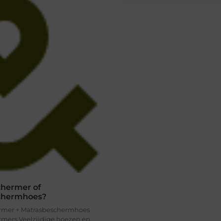
hermer of
chermhoes?
rmer + Matrasbeschermhoes
mers Veelzijdige hoezen en