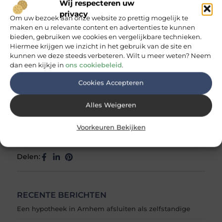
Wij respecteren uw
privacy
Om uw bezoek aan onze website zo prettig mogelijk te
maken en u relevante content en advertenties te kunnen
bieden, gebruiken we cookies en vergelijkbare technieken.
Hiermee krijgen we inzicht in het gebruik van de site en
Industrie
Tags:
kunnen we deze steeds verbeteren. Wilt u meer weten? Neem
dan een kijkje in
ons cookiebeleid
.
Cookies Accepteren
Alles Weigeren
Thomas de Vos
Eindredacteur & inhoudscoördinator
Voorkeuren Bekijken
Delen:
RECENTE BERICHTEN
Een hypotheek in Arnhem afsluiten als zelfstandige