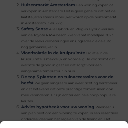
Huizenmarkt Amsterdam
Een woning kopen of
verkopen in Amsterdam Het is geen geheim dat het de
laatste jaren steeds moeilijker wordt op de huizenmarkt
in Amsterdam. Gelukkig...
Safety Sense
Alle Hybrid- en Plug-in Hybrid-versies
van de Toyota RAV4 beschikken vanaf modeljaar 2023
over de reeks verbeteringen en upgrades die de auto
nog gemakkelijker in...
Vloerisolatie in de kruipruimte
Isolatie in de
kruipruimte is makkelijk en voordelig. Je voorkomt dat
warmte de grond in gaat en dat zorgt voor een
aangename tempratuur in huis....
De top 5 planten en tuinaccessoires voor de
herfst
We gaan langzaam aan weer richting herfstweer
en dat betekend dat onze prachtige zomertuinen ook
mee veranderen. Er zijn echter een hele hoop populaire
keuzes...
Advies hypotheek voor uw woning
Wanneer u
van plan bent om een woning te kopen, is een essentieel
onderdeel daarvan het regelen van de financiën. Het
verkrijgen van een hypotheek...