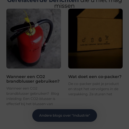
missen
Wanneer een CO2
Wat doet een co-packer?
brandblusser gebruiken?
De co-packer pakt je product
Wanneer een CO2
en stopt het vervolgens in de
brandblusser gebruiken? Blog
verpakking. Ze sturen het
Inleiding: Een CO2-blusser is
effectief bij het blussen van
Andere blogs over "
Industrie
"