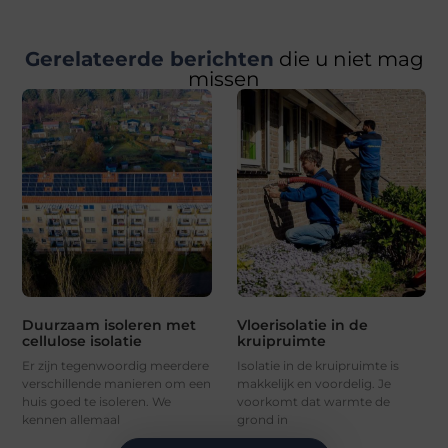
Gerelateerde berichten
die u niet mag
missen
Duurzaam isoleren met
Vloerisolatie in de
cellulose isolatie
kruipruimte
Er zijn tegenwoordig meerdere
Isolatie in de kruipruimte is
verschillende manieren om een
makkelijk en voordelig. Je
huis goed te isoleren. We
voorkomt dat warmte de
kennen allemaal
grond in