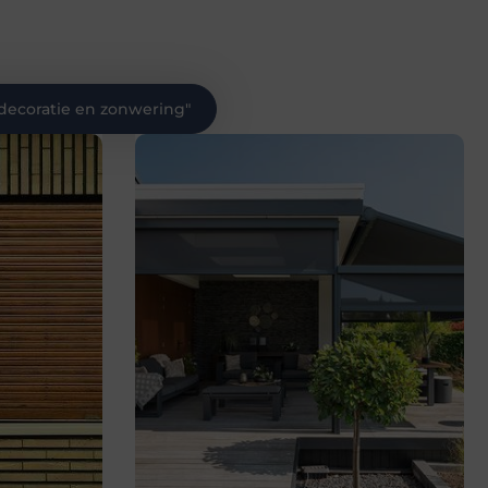
ecoratie en zonwering
"