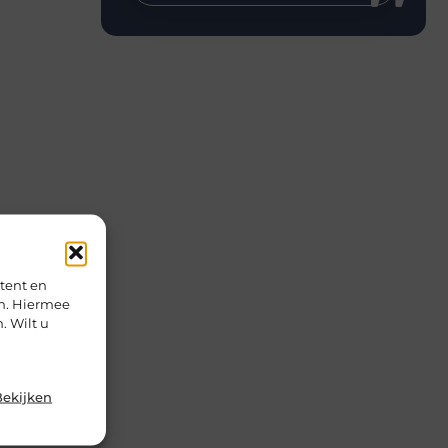
tent en
en. Hiermee
. Wilt u
Bekijken