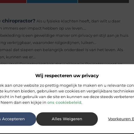
 chiropractor?
Als u fysieke klachten heeft, dan wilt u daar
n immers een impact hebben op uw leven....
ekleding is een geweldige manier om privacy en stijl aan je huis
ing verkrijgbaar, waaronder rolgordijnen, luiken...
emaal dat slapen een belangrijk onderdeel is van het leven. Als
n, kunnen we er...
puiterij Deventer Het kan dat u al lang in Deventer woont en
Wij respecteren uw privacy
e en bent u nog steeds op zoek naar goede zonwering om het
 aan onze website zo prettig mogelijk te maken en u relevante con
 te kunnen bieden, gebruiken we cookies en vergelijkbare techniek
en hypotheek in Apeldoorn
Hypotheek in Apeldoorn Bij het
zicht in het gebruik van de site en kunnen we deze steeds verbeteren
 beschikt over voldoende financiële middelen, een hypotheek in
 Neem dan een kijkje in
ons cookiebeleid
.
s Accepteren
Alles Weigeren
Voorkeuren 