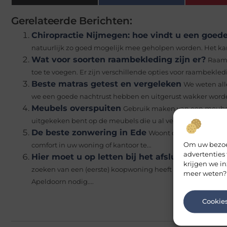
Gerelateerde Berichten:
Chiropractie Nijmegen: hoe vindt u een goede
natuurlijk zo goed mogelijk mee geholpen worden. Het ka
Wat voor soorten raambekleding zijn er?
Raamb
toe te voegen. Er zijn verschillende opties voor raambekled
Beste matras getest en vergeleken
We weten all
we een goede nachtrust hebben en uitgerust wakker worde
Meubels overspuiten
Gebruik maken van een meubels
uitgekeken bent op de meubels die u al vele...
De beste zonwering in Ede
Woont of werkt u in Ed
Om uw bezoek
comfort in uw woning of kantoor te...
advertenties
Hier moet u op letten bij het afsluiten van e
krijgen we in
zoeken van een (eerste) koopwoning heeft u, indien u niet
meer weten?
Apeldoorn nodig....
Cookie