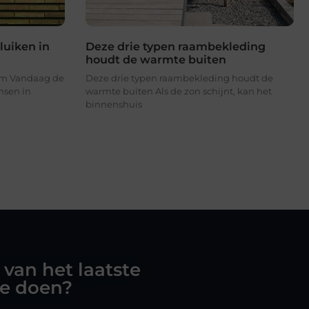
luiken in
Deze drie typen raambekleding
houdt de warmte buiten
hem Vandaag de
Deze drie typen raambekleding houdt de
nsen in
warmte buiten Als de zon schijnt, kan het
binnenshuis
 van het laatste
oe doen?