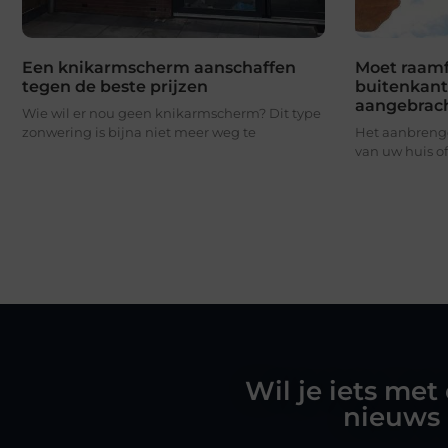
Een knikarmscherm aanschaffen
Moet raamf
tegen de beste prijzen
buitenkant
aangebrac
Wie wil er nou geen knikarmscherm? Dit type
zonwering is bijna niet meer weg te
Het aanbrenge
van uw huis of
Wil je iets met
nieuws 