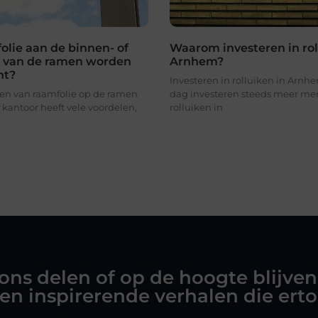
olie aan de binnen- of
Waarom investeren in rol
 van de ramen worden
Arnhem?
ht?
Investeren in rolluiken in Arn
n van raamfolie op de ramen
dag investeren steeds meer me
 kantoor heeft vele voordelen,
rolluiken in
 ons delen of op de hoogte blijven
en inspirerende verhalen die ert