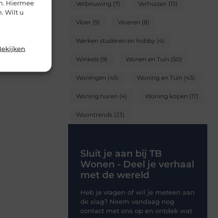
en. Hiermee
Verbouwing
(7)
Verhuizen
(13)
. Wilt u
Vloer
(9)
Vloeren
(8)
Werken studeren en hobby
(4)
Bekijken
Winkels
(9)
Wonen en Tuin
(50)
Woningen
(45)
Woning en Tuin
(43)
Woning huren
(4)
Woning kopen
(17)
Woontrends
(23)
Sluit je aan bij TB
Wonen - Deel je verhaal
met de wereld
Heb je vragen of wil je meteen aan
de slag? Neem vandaag nog
contact met ons op en ontdek wat