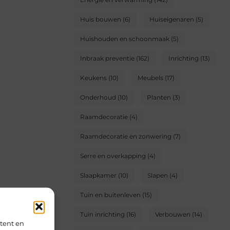
Huis bouwen
(6)
Huiseigenaren
(5)
Huishouden en schoonmaak
(5)
Inbraak preventie
(162)
Inrichting
(13)
Keukens
(10)
Meubels
(17)
Onderhoud
(10)
Planten
(3)
Raamdecoratie
(4)
Raamdecoratie en zonwering
(7)
Serre en overkapping
(4)
Slaapkamer
(10)
Slapen
(4)
Tuin en buitenleven
(15)
Tuin inrichting
(16)
Verbouwen
(14)
tent en