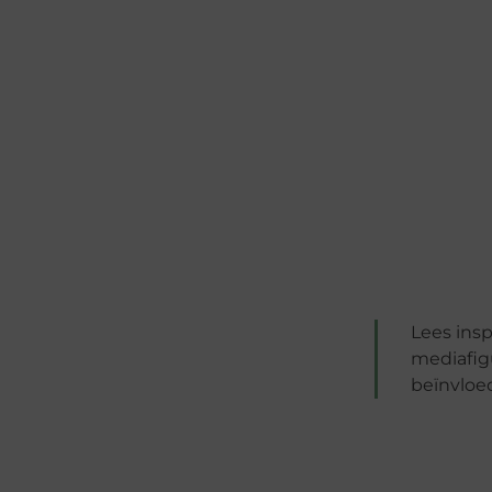
Lees ins
mediafig
beïnvloed