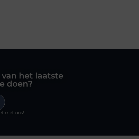
 van het laatste
oe doen?
et met ons!