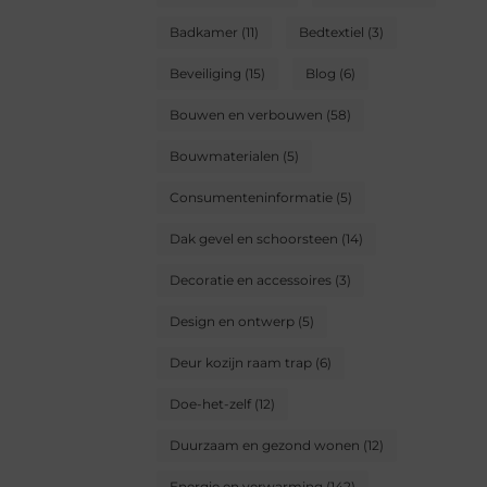
Badkamer
(11)
Bedtextiel
(3)
Beveiliging
(15)
Blog
(6)
Bouwen en verbouwen
(58)
Bouwmaterialen
(5)
Consumenteninformatie
(5)
Dak gevel en schoorsteen
(14)
Decoratie en accessoires
(3)
Design en ontwerp
(5)
Deur kozijn raam trap
(6)
Doe-het-zelf
(12)
Duurzaam en gezond wonen
(12)
Energie en verwarming
(142)