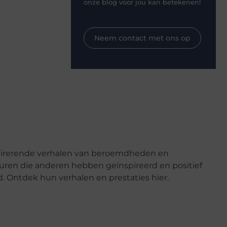
onze blog voor jou kan betekenen!
Neem contact met ons op
pirerende verhalen van beroemdheden en
uren die anderen hebben geïnspireerd en positief
. Ontdek hun verhalen en prestaties hier.