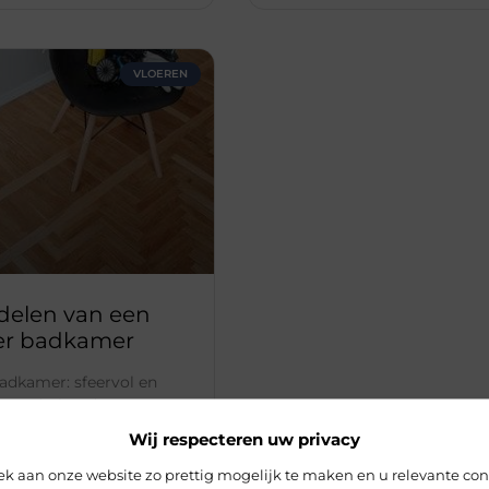
VLOEREN
delen van een
er badkamer
adkamer: sfeervol en
in onderhoud Vroeger
C vloeren voornamelijk
Wij respecteren uw privacy
ganisaties en bedrijven.
er een trend dat
 aan onze website zo prettig mogelijk te maken en u relevante con