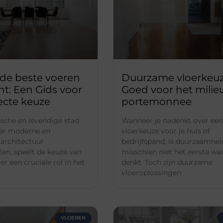
de beste voeren
Duurzame vloerkeuz
ht: Een Gids voor
Goed voor het milieu
ecte keuze
portemonnee
rische en levendige stad
Wanneer je nadenkt over een
aar moderne en
vloerkeuze voor je huis of
 architectuur
bedrijfspand, is duurzaamhei
n, speelt de keuze van
misschien niet het eerste waa
oer een cruciale rol in het
denkt. Toch zijn duurzame
vloeroplossingen
VLOEREN