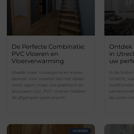
De Perfecte Combinatie:
Ontdek 
PVC Vloeren en
in Utrec
Vloerverwarming
uw perf
Steeds meer huiseigenaren kiezen
In de histo
bewust voor vloeren die niet alleen
Utrecht, w
mooi ogen, maar ook praktisch en
traditionele
duurzaam zijn. PVC vloeren hebben
samensmelte
de afgelopen jaren enorm
de juiste vl
VLOEREN