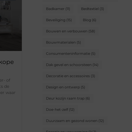
Badkamer
(11)
Bedtextiel
(3)
Beveiliging
(15)
Blog
(6)
Bouwen en verbouwen
(58)
Bouwmaterialen
(5)
Consumenteninformatie
(5)
dkope
Dak gevel en schoorsteen
(14)
Decoratie en accessoires
(3)
r- of
ts de
Design en ontwerp
(5)
er waar
Deur kozijn raam trap
(6)
Doe-het-zelf
(12)
Duurzaam en gezond wonen
(12)
Energie en verwarming
(142)