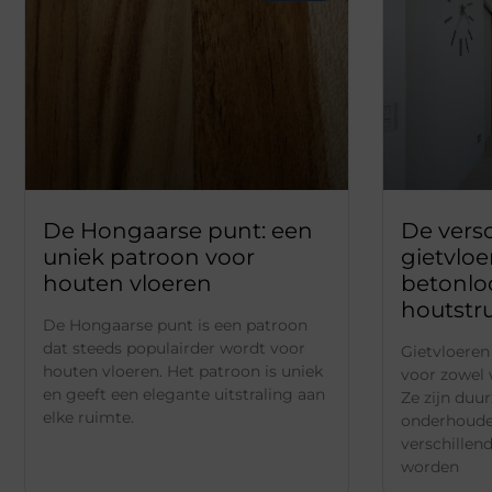
De Hongaarse punt: een
De vers
uniek patroon voor
gietvloe
houten vloeren
betonlo
houtstr
De Hongaarse punt is een patroon
dat steeds populairder wordt voor
Gietvloeren
houten vloeren. Het patroon is uniek
voor zowel 
en geeft een elegante uitstraling aan
Ze zijn duu
elke ruimte.
onderhoude
verschillen
worden