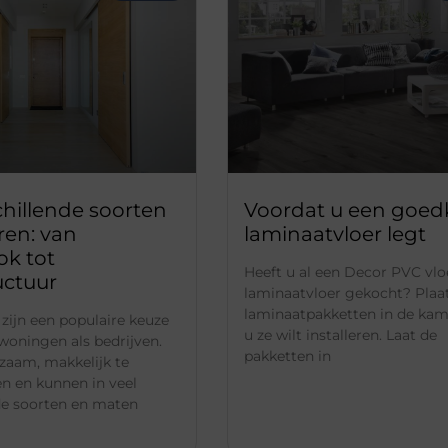
chillende soorten
Voordat u een goe
ren: van
laminaatvloer legt
ok tot
Heeft u al een Decor PVC vloe
uctuur
laminaatvloer gekocht? Plaa
laminaatpakketten in de kam
 zijn een populaire keuze
u ze wilt installeren. Laat de
woningen als bedrijven.
pakketten in
rzaam, makkelijk te
n en kunnen in veel
de soorten en maten