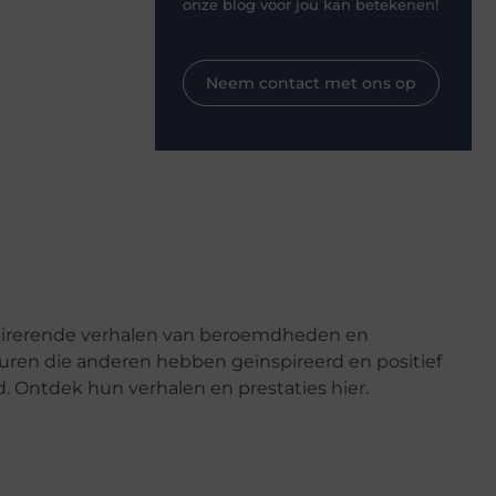
onze blog voor jou kan betekenen!
Neem contact met ons op
pirerende verhalen van beroemdheden en
uren die anderen hebben geïnspireerd en positief
. Ontdek hun verhalen en prestaties hier.