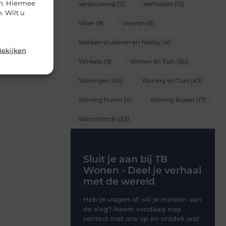
en. Hiermee
Verbouwing
(7)
Verhuizen
(13)
. Wilt u
Vloer
(9)
Vloeren
(8)
Werken studeren en hobby
(4)
Bekijken
Winkels
(9)
Wonen en Tuin
(50)
Woningen
(45)
Woning en Tuin
(43)
Woning huren
(4)
Woning kopen
(17)
Woontrends
(23)
Sluit je aan bij TB
Wonen - Deel je verhaal
met de wereld
Heb je vragen of wil je meteen aan
de slag? Neem vandaag nog
contact met ons op en ontdek wat