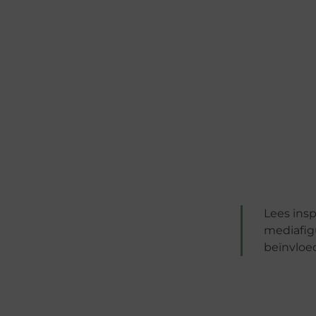
Lees ins
mediafig
beïnvloed