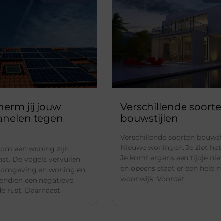
herm jij jouw
Verschillende soort
nelen tegen
bouwstijlen
Verschillende soorten bouwst
Nieuwe woningen. Je ziet het 
dom een woning zijn
Je komt ergens een tijdje ni
st. De vogels vervuilen
en opeens staat er een hele 
omgeving en woning en
woonwijk. Voordat
endien een negatieve
de rust. Daarnaast