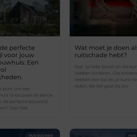
de perfecte
Wat moet je doen als
l voor jouw
ruitschade hebt?
uwhuis: Een
Stel. Je hebt buren en die bu
ol
hebben kinderen. Die kinder
kheden.
hebben een bal en, je kunt he
raden, die bal gaat bij jou
et punt om een
uis te bouwen en ben je
r de perfecte bouwstijl
 past? Dan heb
HUIS BOUWEN
HUI