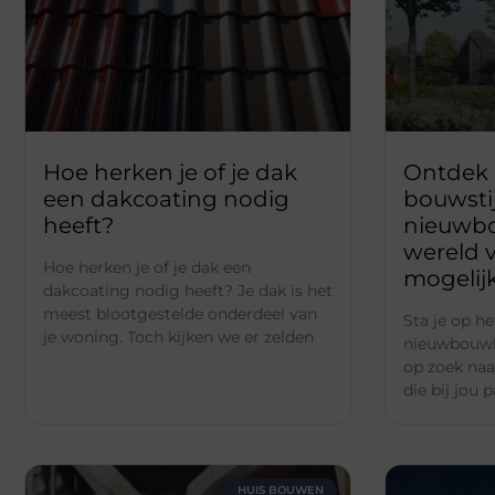
Hoe herken je of je dak
Ontdek 
een dakcoating nodig
bouwstij
heeft?
nieuwbo
wereld v
Hoe herken je of je dak een
mogelij
dakcoating nodig heeft? Je dak is het
meest blootgestelde onderdeel van
Sta je op h
je woning. Toch kijken we er zelden
nieuwbouwh
op zoek naa
die bij jou
HUIS BOUWEN