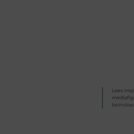
Lees ins
mediafig
beïnvloed