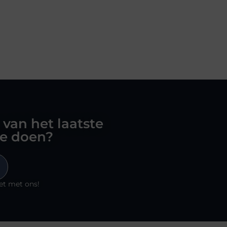
 van het laatste
oe doen?
et met ons!