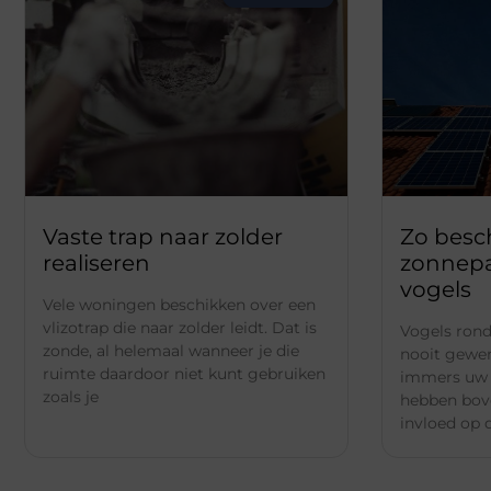
Vaste trap naar zolder
Zo besc
realiseren
zonnepa
vogels
Vele woningen beschikken over een
vlizotrap die naar zolder leidt. Dat is
Vogels ron
zonde, al helemaal wanneer je die
nooit gewen
ruimte daardoor niet kunt gebruiken
immers uw 
zoals je
hebben bov
invloed op 