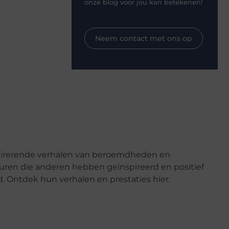
onze blog voor jou kan betekenen!
Neem contact met ons op
pirerende verhalen van beroemdheden en
uren die anderen hebben geïnspireerd en positief
. Ontdek hun verhalen en prestaties hier.