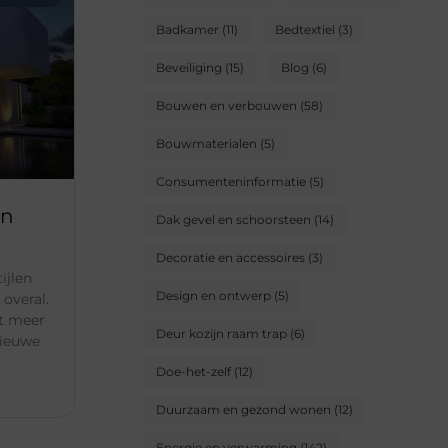
Badkamer
(11)
Bedtextiel
(3)
Beveiliging
(15)
Blog
(6)
Bouwen en verbouwen
(58)
Bouwmaterialen
(5)
Consumenteninformatie
(5)
en
Dak gevel en schoorsteen
(14)
Decoratie en accessoires
(3)
ijlen
Design en ontwerp
(5)
overal.
et meer
Deur kozijn raam trap
(6)
nieuwe
Doe-het-zelf
(12)
Duurzaam en gezond wonen
(12)
Energie en verwarming
(142)