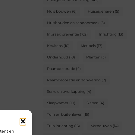
Huis bouwen
(6)
Huiseigenaren
(5)
Huishouden en schoonmaak
(5)
Inbraak preventie
(162)
Inrichting
(13)
Keukens
(10)
Meubels
(17)
Onderhoud
(10)
Planten
(3)
Raamdecoratie
(4)
Raamdecoratie en zonwering
(7)
Serre en overkapping
(4)
Slaapkamer
(10)
Slapen
(4)
Tuin en buitenleven
(15)
Tuin inrichting
(16)
Verbouwen
(14)
tent en