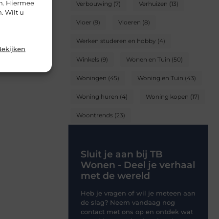
en. Hiermee
Verbouwing
(7)
Verhuizen
(13)
. Wilt u
Vloer
(9)
Vloeren
(8)
Werken studeren en hobby
(4)
Bekijken
Winkels
(9)
Wonen en Tuin
(50)
Woningen
(45)
Woning en Tuin
(43)
Woning huren
(4)
Woning kopen
(17)
Woontrends
(23)
Sluit je aan bij TB
Wonen - Deel je verhaal
met de wereld
Heb je vragen of wil je meteen aan
de slag? Neem vandaag nog
contact met ons op en ontdek wat