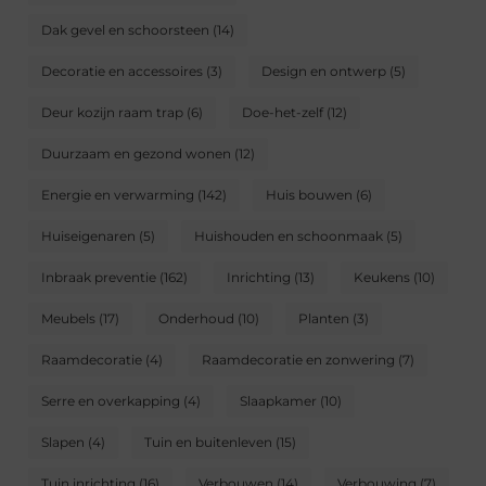
Dak gevel en schoorsteen
(14)
Decoratie en accessoires
(3)
Design en ontwerp
(5)
Deur kozijn raam trap
(6)
Doe-het-zelf
(12)
Duurzaam en gezond wonen
(12)
Energie en verwarming
(142)
Huis bouwen
(6)
Huiseigenaren
(5)
Huishouden en schoonmaak
(5)
Inbraak preventie
(162)
Inrichting
(13)
Keukens
(10)
Meubels
(17)
Onderhoud
(10)
Planten
(3)
Raamdecoratie
(4)
Raamdecoratie en zonwering
(7)
Serre en overkapping
(4)
Slaapkamer
(10)
Slapen
(4)
Tuin en buitenleven
(15)
Tuin inrichting
(16)
Verbouwen
(14)
Verbouwing
(7)