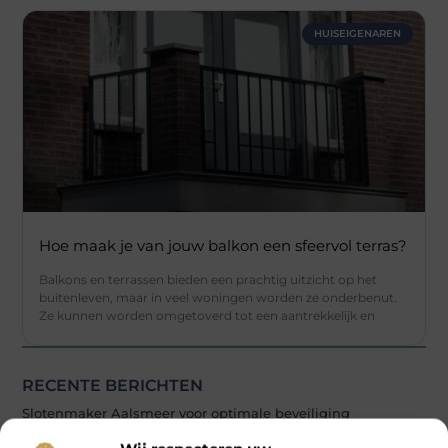
HUISEIGENAREN
Hoe maak je van jouw balkon een sfeervol terras?
Balkons en terrassen bieden een prachtig uitzicht op het
buitenleven, maar in veel woningen worden ze onderbenut.
Ze kunnen worden omgetoverd tot een aantrekkelijk en
RECENTE BERICHTEN
Slotenmaker Aalsmeer voor optimale beveiliging