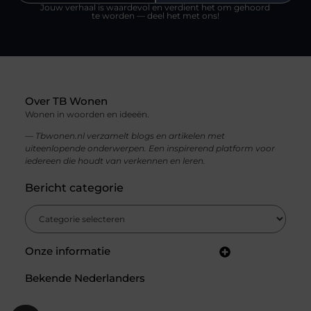
Jouw verhaal is waardevol en verdient het om gehoord
te worden — deel het met ons!
Over TB Wonen
Wonen in woorden en ideeën.
— Tbwonen.nl verzamelt blogs en artikelen met
uiteenlopende onderwerpen. Een inspirerend platform voor
iedereen die houdt van verkennen en leren.
Bericht categorie
Onze informatie
Backlinks kopen in Nederland: jouw gids voor een sterke SEO-strategie
Linkbuilding en geld verdienen: zo bouw jij een winstgevend online netwerk
Bekende Nederlanders