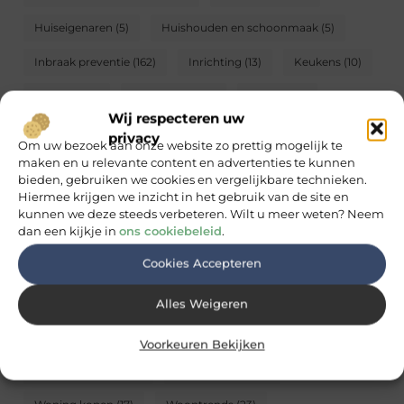
Huiseigenaren
(5)
Huishouden en schoonmaak
(5)
Inbraak preventie
(162)
Inrichting
(13)
Keukens
(10)
Meubels
(17)
Onderhoud
(10)
Planten
(3)
Wij respecteren uw
Raamdecoratie
(4)
Raamdecoratie en zonwering
(7)
privacy
Om uw bezoek aan onze website zo prettig mogelijk te
maken en u relevante content en advertenties te kunnen
Serre en overkapping
(4)
Slaapkamer
(10)
bieden, gebruiken we cookies en vergelijkbare technieken.
Hiermee krijgen we inzicht in het gebruik van de site en
Slapen
(4)
Tuin en buitenleven
(15)
kunnen we deze steeds verbeteren. Wilt u meer weten? Neem
dan een kijkje in
ons cookiebeleid
.
Tuin inrichting
(16)
Verbouwen
(14)
Verbouwing
(8)
Cookies Accepteren
Verhuizen
(13)
Verzekeringen
(4)
Vloer
(9)
Vloeren
(8)
Werken studeren en hobby
(4)
Alles Weigeren
Winkels
(9)
Wonen en Tuin
(50)
Woningen
(45)
Voorkeuren Bekijken
Woning en Tuin
(43)
Woning huren
(4)