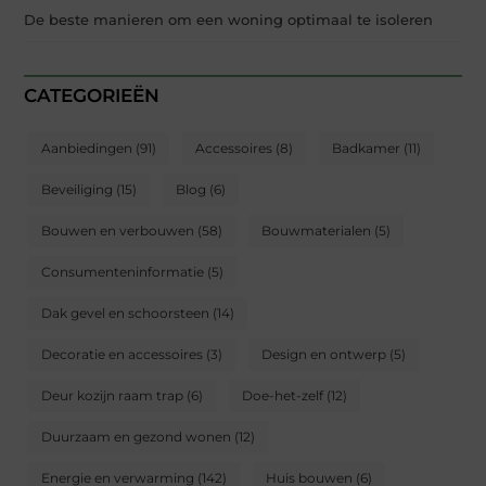
De beste manieren om een woning optimaal te isoleren
CATEGORIEËN
Aanbiedingen
(91)
Accessoires
(8)
Badkamer
(11)
Beveiliging
(15)
Blog
(6)
Bouwen en verbouwen
(58)
Bouwmaterialen
(5)
Consumenteninformatie
(5)
Dak gevel en schoorsteen
(14)
Decoratie en accessoires
(3)
Design en ontwerp
(5)
Deur kozijn raam trap
(6)
Doe-het-zelf
(12)
Duurzaam en gezond wonen
(12)
Energie en verwarming
(142)
Huis bouwen
(6)